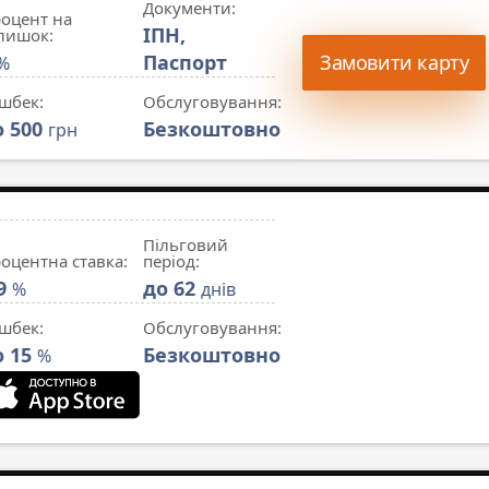
Документи:
оцент на
ІПН,
лишок:
Паспорт
Замовити карту
%
шбек:
Обслуговування:
о 500
Безкоштовно
грн
Пільговий
оцентна ставка:
період:
.9
до 62
%
днів
шбек:
Обслуговування:
о 15
Безкоштовно
%