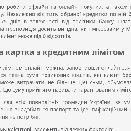
но робити офлайн та онлайн покупки, а також 
ку. Незалежно від типу обраної кредитки по ній 
-75 днів в залежності від політики банку. Пла
на пропозиція досить вигідна, як і мікрозайм у 
ієнт може під 0 відсотків.
а картка з кредитним лімітом
 лімітом онлайн можна, заповнивши онлайн-зая
я певна сума позикових коштів, які клієнт бе
 може витрачати не більше цієї суми, обумовл
. Цю суму прийнято називати гарантованим ліміт
 для всіх повнолітніх громадян України, за у
лення знадобиться паспорт та ідентифікаційний 
ня не потрібні.
у клієнтові, залежить від деяких факторів: