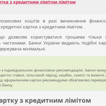
тка з кредитним лімітом лімітом
озикових коштів в разі виникнення фінансо
кредитної картки з кредитним лімітом.
що дозволяє користуватися грошима тільки 
ть частинами. Банки України видають подібні ка
ержувача мінімальні.
не є індивідуальною фінансовою рекомендацією. Банки можу
центні ставки, пільговий період, кешбек, комісії та вимоги
ред оформленням картки рекомендуємо обов’язково перевіря
і банку.
артку з кредитним лімітом