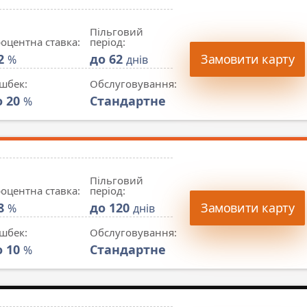
Пільговий
оцентна ставка:
період:
.2
до 62
Замовити карту
%
днів
шбек:
Обслуговування:
о 20
Стандартне
%
Пільговий
оцентна ставка:
період:
.8
до 120
Замовити карту
%
днів
шбек:
Обслуговування:
о 10
Стандартне
%