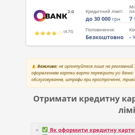
Мі
Кредитний ліміт:
пл
до 30 000
7
грн
Поповнення:
Ке
(4.75)
Безкоштовно
-
Важливо:
не орієнтуйтеся лише на рекламний 
оформленням картки варто перевірити усі данні: 
обслуговування, штрафи при простроченні, трива
Отримати кредитну ка
лім
Як оформити кредитну картку