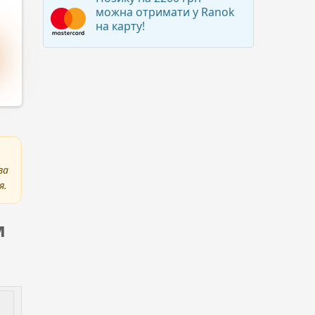
можна отримати у Ranok
на карту!
за
я.
м