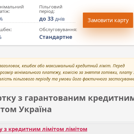
німальний
Пільговий
атіж:
період:
до 33
%
днів
Замовити карту
шбек:
Обслуговування:
Стандартне
%
заголовок, кешбек або максимальний кредитний ліміт. Перед
розмір мінімального платежу, комісію за зняття готівки, плату 
лість пільгового періоду та умови його фактичного застосуванн
ртку з гарантованим кредитни
ітом Україна
 з кредитним лімітом лімітом