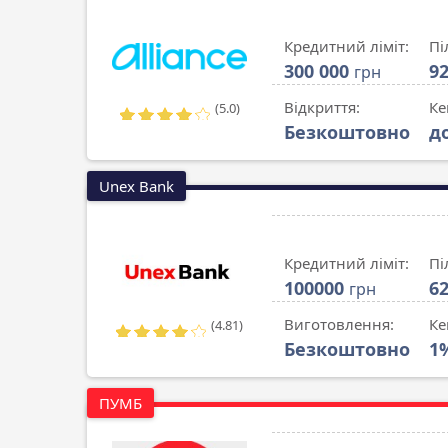
Кредитний ліміт:
Пі
300 000
9
грн
Відкриття:
Ке
(5.0)
Безкоштовно
д
Unex Bank
Кредитний ліміт:
Пі
100000
6
грн
Виготовлення:
Ке
(4.81)
Безкоштовно
1
ПУМБ