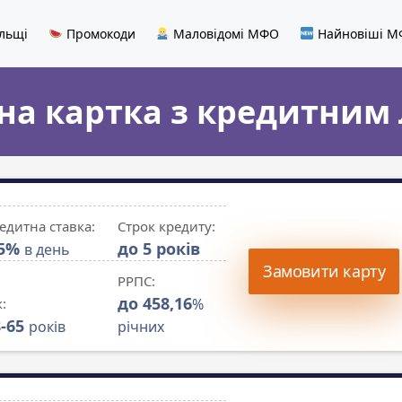
льщі
Промокоди
Маловідомі МФО
Найновіші 
на картка з кредитним 
едитна ставка:
Строк кредиту:
,5%
до 5 років
в день
Замовити карту
РРПС:
до 458,16
к:
%
8-65
років
річних