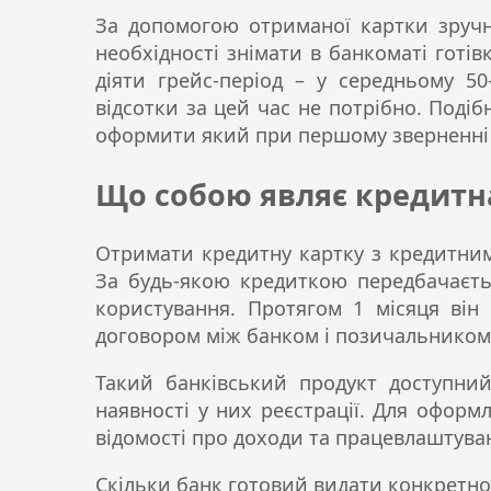
За допомогою отриманої картки зруч
необхідності знімати в банкоматі готів
діяти грейс-період – у середньому 50
відсотки за цей час не потрібно. Подіб
оформити який при першому зверненні кл
Що собою являє кредитн
Отримати кредитну картку з кредитним
За будь-якою кредиткою передбачаєтьс
користування. Протягом 1 місяця він
договором між банком і позичальником
Такий банківський продукт доступний
наявності у них реєстрації. Для оформ
відомості про доходи та працевлаштуван
Скільки банк готовий видати конкретном