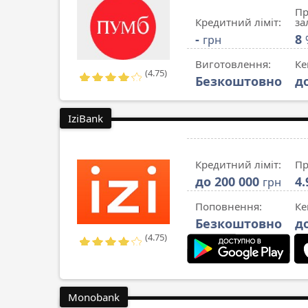
Пр
Кредитний ліміт:
за
-
8
грн
Виготовлення:
Ке
(4.75)
Безкоштовно
д
IziBank
Кредитний ліміт:
Пр
до 200 000
4
грн
Поповнення:
Ке
Безкоштовно
д
(4.75)
Monobank