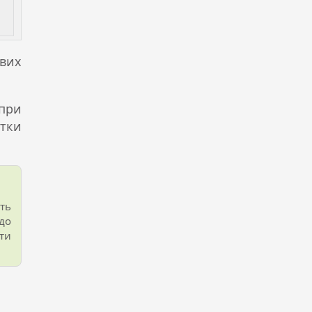
вих
при
ртки
ть
 до
ти