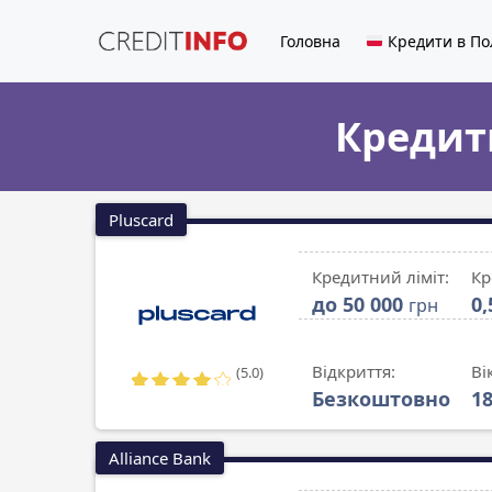
Головна
Кредити в По
Кредит
Pluscard
Кредитний ліміт:
Кр
до 50 000
0
грн
Відкриття:
Ві
(5.0)
Безкоштовно
1
Alliance Bank