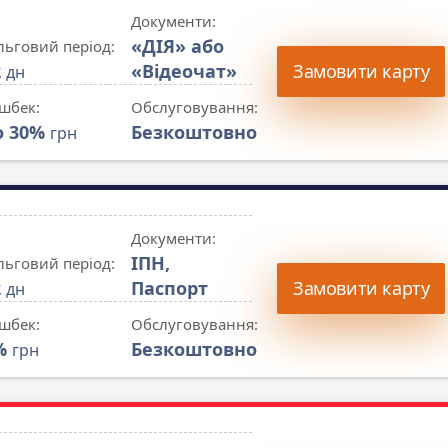
Документи:
«ДІЯ» або
льговий період:
2
«Відеочат»
Замовити карту
дн
шбек:
Обслуговування:
о 30%
Безкоштовно
грн
Документи:
ІПН,
льговий період:
2
Паспорт
Замовити карту
дн
шбек:
Обслуговування:
%
Безкоштовно
грн