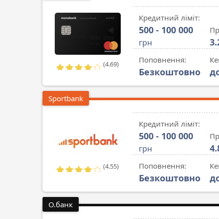
Кредитний ліміт:
500 - 100 000
Пр
3
грн
Поповнення:
Ке
(4.69)
Безкоштовно
д
Sportbank
Кредитний ліміт:
500 - 100 000
Пр
4
грн
Поповнення:
Ке
(4.55)
Безкоштовно
д
О.банк