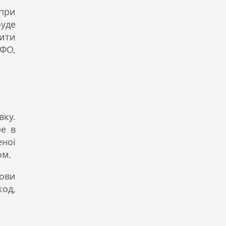
при
буде
тити
МФО,
вку.
ре в
еної
ом.
мови
код,