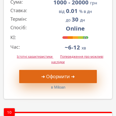
1000 - 20000
Сума:
грн
0.01
Ставка:
від
% в дн
30
Термін:
до
дн
Online
Спосіб:
КІ:
~6-12
Час:
хв
Істотні характеристики
Попередження про можливі
наслідки
➜ Оформити ➜
в Miloan
10