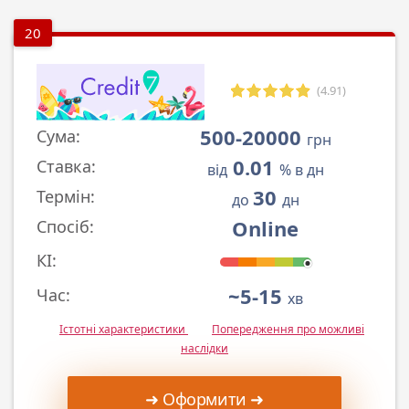
20
(4.91)
500-20000
Сума:
грн
0.01
Ставка:
від
% в дн
30
Термін:
до
дн
Online
Спосіб:
КІ:
~5-15
Час:
хв
Істотні характеристики
Попередження про можливі
наслідки
➜ Оформити ➜