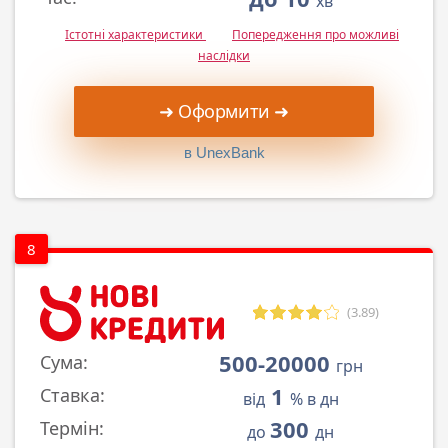
хв
Істотні характеристики
Попередження про можливі
наслідки
➜ Оформити ➜
в UnexBank
8
(3.89)
500-20000
Сума:
грн
1
Ставка:
від
% в дн
300
Термін:
до
дн