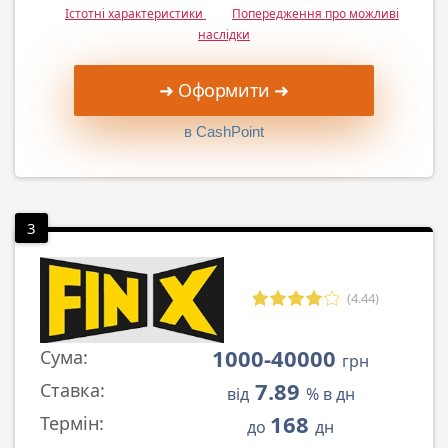
Істотні характеристики
Попередження про можливі
наслідки
➜ Оформити ➜
в CashPoint
3
(4.44)
1000-40000
Сума:
грн
7.89
Ставка:
від
% в дн
168
Термін:
до
дн