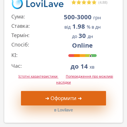
(4.88)
500-3000
Сума:
грн
1.98
Ставка:
від
% в дн
30
Термін:
до
дн
Online
Спосіб:
КІ:
до 14
Час:
хв
Істотні характеристики
Попередження про можливі
наслідки
➜ Оформити ➜
в Lovilave