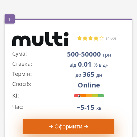
1
(4.00)
500-50000
Сума:
грн
0.01
Ставка:
від
% в дн
365
Термін:
до
дн
Online
Спосіб:
КІ:
~5-15
Час:
хв
➜ Оформити ➜