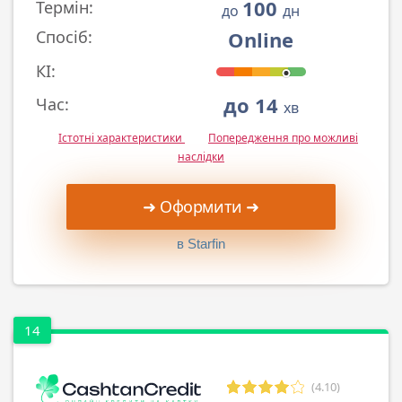
100
Термін:
до
дн
Online
Спосіб:
КІ:
до 14
Час:
хв
Істотні характеристики
Попередження про можливі
наслідки
➜ Оформити ➜
в Starfin
14
(4.10)