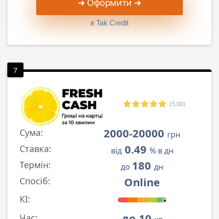
➜ Оформити ➜
в Tak Credit
7
(5.00)
2000-20000
Сума:
грн
0.49
Ставка:
від
% в дн
180
Термін:
до
дн
Online
Спосіб:
КІ:
до 10
Час: