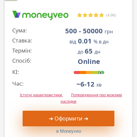
(4.96)
500 - 50000
Сума:
грн
0.01
Ставка:
від
% в дн
65
Термін:
до
дн
Online
Спосіб:
КІ:
~6-12
Час:
хв
Істотні характеристики
Попередження про можливі
наслідки
➜ Оформити ➜
в Moneyveo