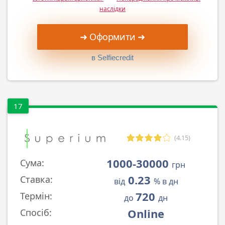
наслідки
➜ Оформити ➜
в Selfiecredit
17
(4.15)
1000-30000
Сума:
грн
0.23
Ставка:
від
% в дн
720
Термін:
до
дн
Online
Спосіб: