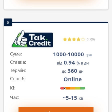
6
(4.00)
1000-10000
Сума:
грн
0.94
Ставка:
від
% в дн
360
Термін:
до
дн
Online
Спосіб:
КІ:
~5-15
Час:
хв