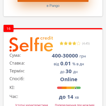
в Pango
16
(4.45)
400-30000
Сума:
грн
0.01
Ставка:
від
% в дн
30
Термін:
до
дн
Online
Спосіб:
КІ:
до 14
Час:
хв
Істотні характеристики
Попередження про можливі