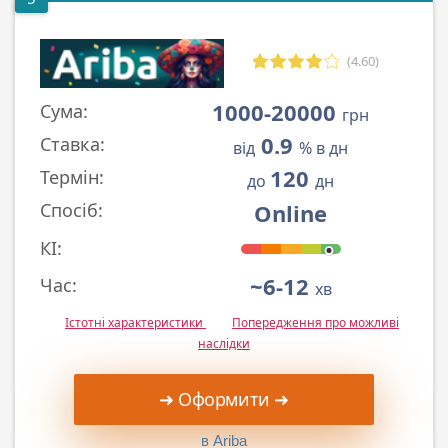
(4.60)
1000-20000
Сума:
грн
0.9
Ставка:
від
% в дн
120
Термін:
до
дн
Online
Спосіб:
КІ:
~6-12
Час:
хв
Істотні характеристики
Попередження про можливі
наслідки
➜ Оформити ➜
в Ariba