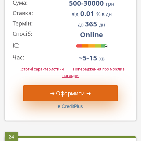
500-30000
Сума:
грн
0.01
Ставка:
від
% в дн
365
Термін:
до
дн
Online
Спосіб:
КІ:
~5-15
Час:
хв
Істотні характеристики
Попередження про можливі
наслідки
➜ Оформити ➜
в CreditPlus
24