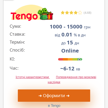
(4.68)
1000 - 15000
Сума:
грн
0.01
Ставка:
від
% в дн
15
Термін:
до
дн
Online
Спосіб:
КІ:
~6-12
Час:
хв
Істотні характеристики
Попередження про можливі
наслідки
➜ Оформити ➜
в Tengo