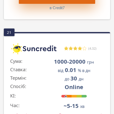
в Credit7
21
(4.32)
1000-20000
Сума:
грн
0.01
Ставка:
від
% в дн
30
Термін:
до
дн
Online
Спосіб:
КІ:
~5-15
Час:
хв