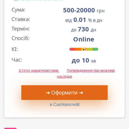
500-20000
Сума:
грн
0.01
Ставка:
від
% в дн
730
Термін:
до
дн
Online
Спосіб:
КІ:
до 10
Час:
хв
Істотні характеристики
Попередження про можливі
наслідки
➜ Оформити ➜
в Cashtancredit