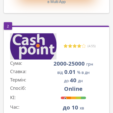
в Multi App
2
(4.55)
2000-25000
Сума:
грн
0.01
Ставка:
від
% в дн
40
Термін:
до
дн
Online
Спосіб:
КІ:
до 10
Час:
хв