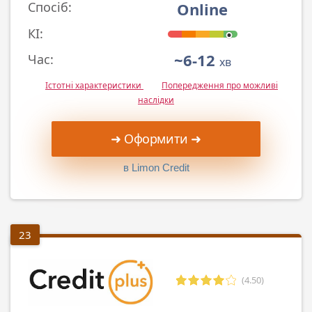
Online
Спосіб:
КІ:
~6-12
Час:
хв
Істотні характеристики
Попередження про можливі
наслідки
➜ Оформити ➜
в Limon Credit
23
(4.50)