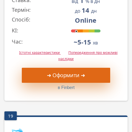
1
від
% в дн
14
Термін:
до
дн
Online
Спосіб:
КІ:
~5-15
Час:
хв
Істотні характеристики
Попередження про можливі
наслідки
➜ Оформити ➜
в Finbert
19