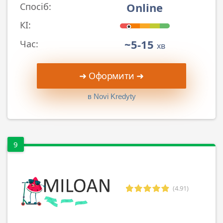
Online
Спосіб:
КІ:
~5-15
Час:
хв
➜ Оформити ➜
в Novi Kredyty
9
(4.91)