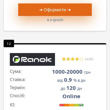
➜ Оформити ➜
в e-groshi
12
(4.00)
1000-20000
Сума:
грн
0.9
Ставка:
від
% в дн
120
Термін:
до
дн
Online
Спосіб:
КІ: