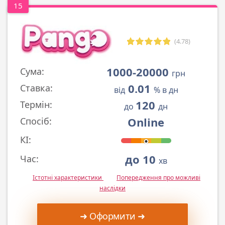
15
(4.78)
1000-20000
Сума:
грн
0.01
Ставка:
від
% в дн
120
Термін:
до
дн
Online
Спосіб:
КІ:
до 10
Час:
хв
Істотні характеристики
Попередження про можливі
наслідки
➜ Оформити ➜