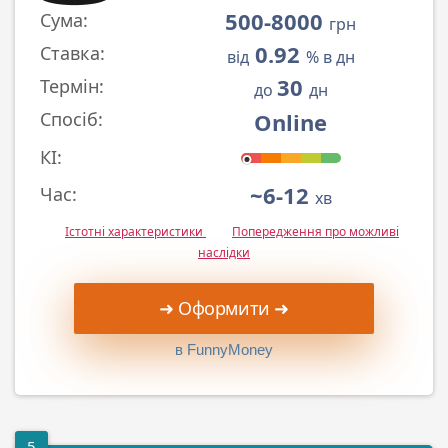
500-8000
Сума:
грн
0.92
Ставка:
від
% в дн
30
Термін:
до
дн
Online
Спосіб:
КІ:
~6-12
Час:
хв
Істотні характеристики
Попередження про можливі
наслідки
➜ Оформити ➜
в FunnyMoney
5