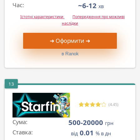
~6-12
Час:
хв
Істотні характеристики
Попередження про можливі
наслідки
➜ Оформити ➜
в Ranok
13
(4.45)
500-20000
Сума:
грн
0.01
Ставка:
від
% в дн