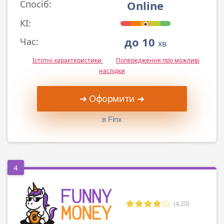
Online
Спосіб:
КІ:
до 10
Час:
хв
Істотні характеристики
Попередження про можливі
наслідки
➜ Оформити ➜
в Finx
4
(4.20)