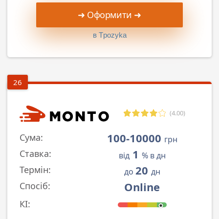
➜ Оформити ➜
в Tpozyka
26
(4.00)
100-10000
Сума:
грн
1
Ставка:
від
% в дн
20
Термін:
до
дн
Online
Спосіб:
КІ: