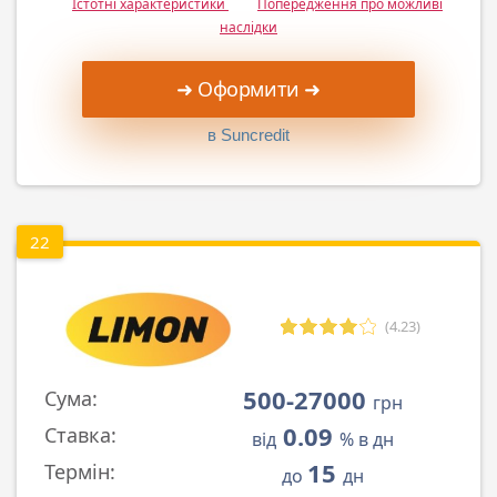
Істотні характеристики
Попередження про можливі
наслідки
➜ Оформити ➜
в Suncredit
22
(4.23)
500-27000
Сума:
грн
0.09
Ставка:
від
% в дн
15
Термін:
до
дн