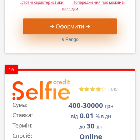
Істотні характеристики
Попередження про можливі
наслідки
➜ Оформити ➜
в Pango
16
(4.45)
400-30000
Сума:
грн
0.01
Ставка:
від
% в дн
30
Термін:
до
дн
Online
Спосіб: