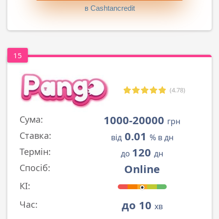
в Cashtancredit
15
(4.78)
1000-20000
Сума:
грн
0.01
Ставка:
від
% в дн
120
Термін:
до
дн
Online
Спосіб:
КІ:
до 10
Час:
хв