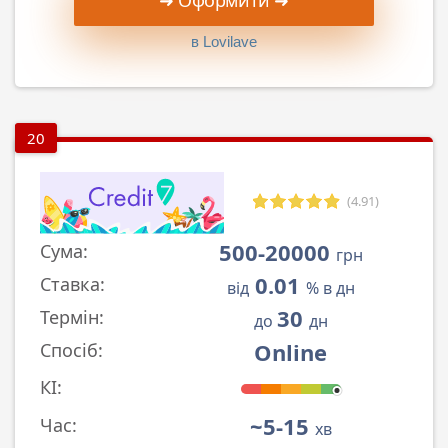
в Lovilave
20
(4.91)
500-20000
Сума:
грн
0.01
Ставка:
від
% в дн
30
Термін:
до
дн
Online
Спосіб:
КІ:
~5-15
Час:
хв