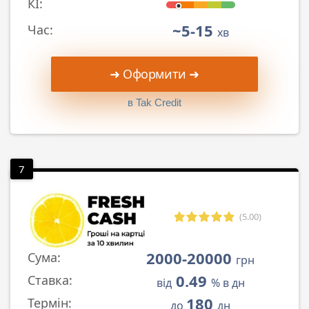
КІ:
~5-15
Час:
хв
➜ Оформити ➜
в Tak Credit
7
(5.00)
2000-20000
Сума:
грн
0.49
Ставка:
від
% в дн
180
Термін:
до
дн