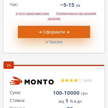
~5-15
Час:
хв
Істотні характеристики
Попередження про можливі
наслідки
➜ Оформити ➜
в Tpozyka
26
(4.00)
100-10000
Сума:
грн
1
Ставка:
від
% в дн