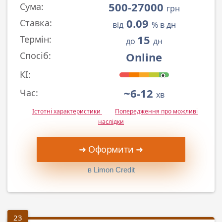
500-27000
Сума:
грн
0.09
Ставка:
від
% в дн
15
Термін:
до
дн
Online
Спосіб:
КІ:
~6-12
Час:
хв
Істотні характеристики
Попередження про можливі
наслідки
➜ Оформити ➜
в Limon Credit
23