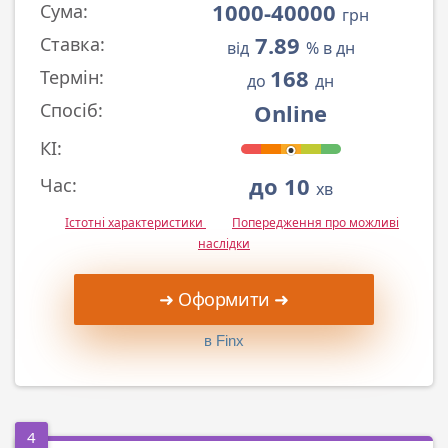
1000-40000
Сума:
грн
7.89
Ставка:
від
% в дн
168
Термін:
до
дн
Online
Спосіб:
КІ:
до 10
Час:
хв
Істотні характеристики
Попередження про можливі
наслідки
➜ Оформити ➜
в Finx
4