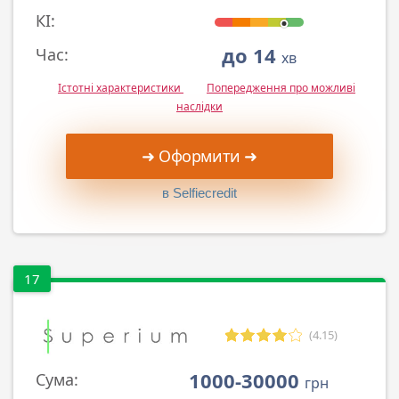
КІ:
до 14
Час:
хв
Істотні характеристики
Попередження про можливі
наслідки
➜ Оформити ➜
в Selfiecredit
17
(4.15)
1000-30000
Сума:
грн