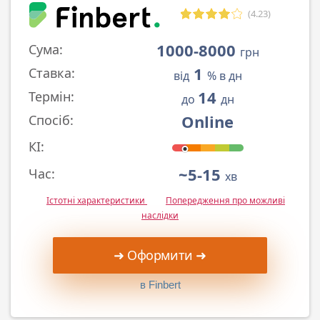
(4.23)
1000-8000
Сума:
грн
1
Ставка:
від
% в дн
14
Термін:
до
дн
Online
Спосіб:
КІ:
~5-15
Час:
хв
Істотні характеристики
Попередження про можливі
наслідки
➜ Оформити ➜
в Finbert