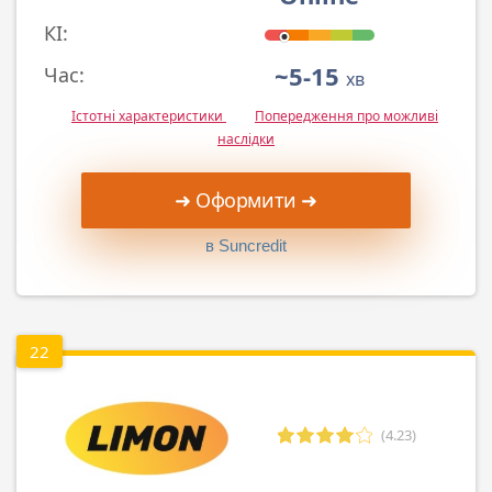
КІ:
~5-15
Час:
хв
Істотні характеристики
Попередження про можливі
наслідки
➜ Оформити ➜
в Suncredit
22
(4.23)