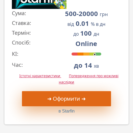
500-20000
Сума:
грн
0.01
Ставка:
від
% в дн
100
Термін:
до
дн
Online
Спосіб:
КІ:
до 14
Час:
хв
Істотні характеристики
Попередження про можливі
наслідки
➜ Оформити ➜
в Starfin