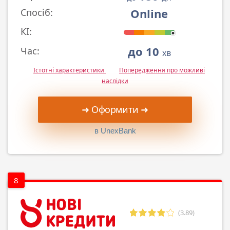
Online
Спосіб:
КІ:
до 10
Час:
хв
Істотні характеристики
Попередження про можливі
наслідки
➜ Оформити ➜
в UnexBank
8
(3.89)