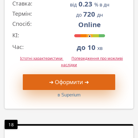
0.23
Ставка:
від
% в дн
720
Термін:
до
дн
Online
Спосіб:
КІ:
до 10
Час:
хв
Істотні характеристики
Попередження про можливі
наслідки
➜ Оформити ➜
в Superium
18