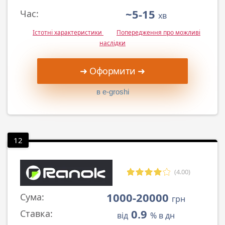
~5-15
Час:
хв
Істотні характеристики
Попередження про можливі
наслідки
➜ Оформити ➜
в e-groshi
12
(4.00)
1000-20000
Сума:
грн
0.9
Ставка:
від
% в дн