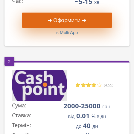
~5-15
Час:
хв
➜ Оформити ➜
в Multi App
2
(4.55)
2000-25000
Сума:
грн
0.01
Ставка:
від
% в дн
40
Термін:
до
дн