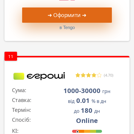
➜ Оформити ➜
в Tengo
11
(4.70)
1000-30000
Сума:
грн
0.01
Ставка:
від
% в дн
180
Термін:
до
дн
Online
Спосіб:
КІ: