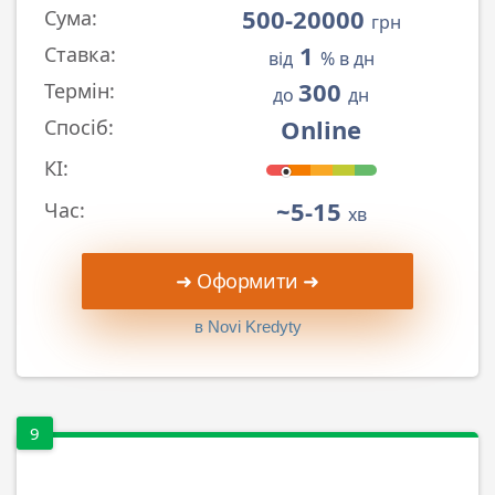
500-20000
Сума:
грн
1
Ставка:
від
% в дн
300
Термін:
до
дн
Online
Спосіб:
КІ:
~5-15
Час:
хв
➜ Оформити ➜
в Novi Kredyty
9