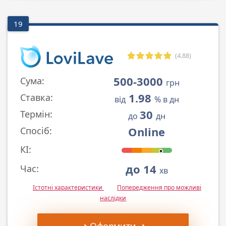
19
(4.88)
500-3000
Сума:
грн
1.98
Ставка:
від
% в дн
30
Термін:
до
дн
Online
Спосіб:
КІ:
до 14
Час:
хв
Істотні характеристики
Попередження про можливі
наслідки
➜ Оформити ➜