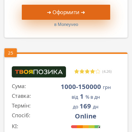
➜ Оформити ➜
в Moneyveo
25
(4.26)
1000-150000
Сума:
грн
1
Ставка:
від
% в дн
169
Термін:
до
дн
Online
Спосіб:
КІ: