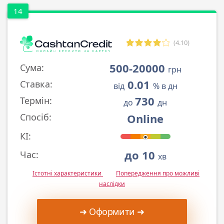
14
(4.10)
500-20000
Сума:
грн
0.01
Ставка:
від
% в дн
730
Термін:
до
дн
Online
Спосіб:
КІ:
до 10
Час:
хв
Істотні характеристики
Попередження про можливі
наслідки
➜ Оформити ➜