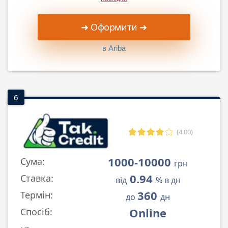
➜ Оформити ➜
в Ariba
6
(4.00)
1000-10000
Сума:
грн
0.94
Ставка:
від
% в дн
360
Термін:
до
дн
Online
Спосіб: