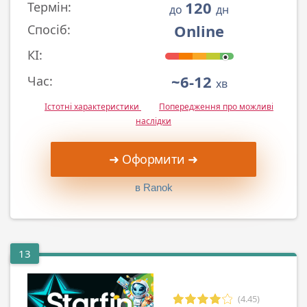
120
Термін:
до
дн
Online
Спосіб:
КІ:
~6-12
Час:
хв
Істотні характеристики
Попередження про можливі
наслідки
➜ Оформити ➜
в Ranok
13
(4.45)