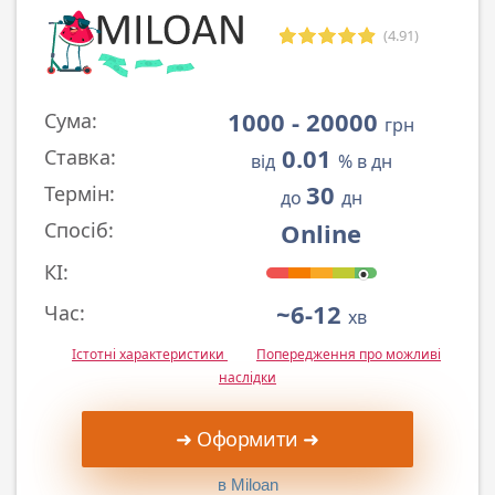
(4.91)
1000 - 20000
Сума:
грн
0.01
Ставка:
від
% в дн
30
Термін:
до
дн
Online
Спосіб:
КІ:
~6-12
Час:
хв
Істотні характеристики
Попередження про можливі
наслідки
➜ Оформити ➜
в Miloan