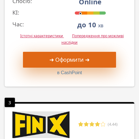
Online
Спосіб:
КІ:
до 10
Час:
хв
Істотні характеристики
Попередження про можливі
наслідки
➜ Оформити ➜
в CashPoint
3
(4.44)