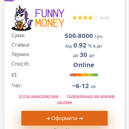
(4.20)
500-8000
Сума:
грн
0.92
Ставка:
від
% в дн
30
Термін:
до
дн
Online
Спосіб:
КІ:
~6-12
Час:
хв
Істотні характеристики
Попередження про можливі
наслідки
➜ Оформити ➜