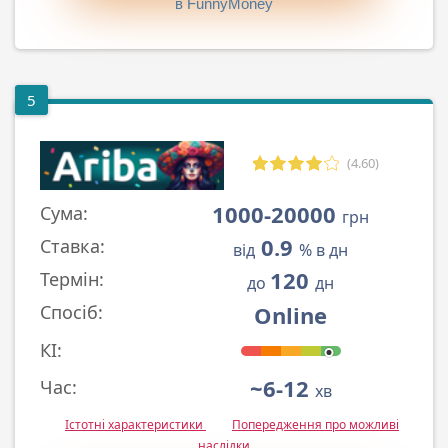
в FunnyMoney
5
(4.60)
1000-20000
Сума:
грн
0.9
Ставка:
від
% в дн
120
Термін:
до
дн
Online
Спосіб:
КІ:
~6-12
Час:
хв
Істотні характеристики
Попередження про можливі
наслідки