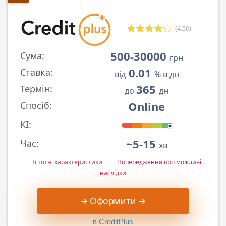
(4.50)
500-30000
Сума:
грн
0.01
Ставка:
від
% в дн
365
Термін:
до
дн
Online
Спосіб:
КІ:
~5-15
Час:
хв
Істотні характеристики
Попередження про можливі
наслідки
➜ Оформити ➜
в CreditPlus