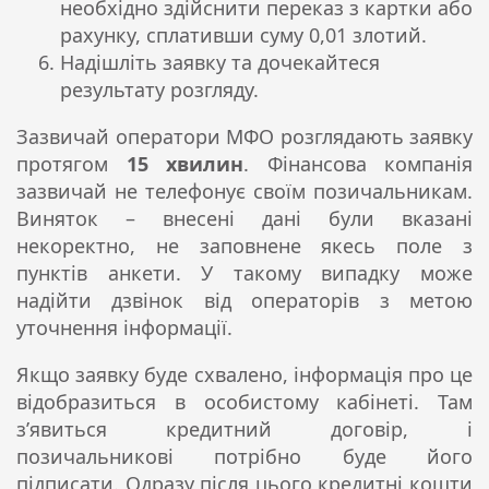
необхідно здійснити переказ з картки або
рахунку, сплативши суму 0,01 злотий.
Надішліть заявку та дочекайтеся
результату розгляду.
Зазвичай оператори МФО розглядають заявку
протягом
15 хвилин
. Фінансова компанія
зазвичай не телефонує своїм позичальникам.
Виняток – внесені дані були вказані
некоректно, не заповнене якесь поле з
пунктів анкети. У такому випадку може
надійти дзвінок від операторів з метою
уточнення інформації.
Якщо заявку буде схвалено, інформація про це
відобразиться в особистому кабінеті. Там
з’явиться кредитний договір, і
позичальникові потрібно буде його
підписати. Одразу після цього кредитні кошти