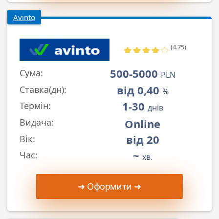
Avinto
(4.75)
500-5000
Сума:
PLN
від 0,40
Ставка(дн):
%
1-30
Термін:
днів
Online
Видача:
від 20
Вік:
~
Час:
хв.
➜ Оформити ➜