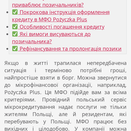
приваблює позичальників?
Покрокова інструкція оформлення
кредиту в МФО Pożyczka Plus
Особливості погашення кредиту
Які вимоги висуваються до
позичальника?
Рефінансування та пролонгація позики
Якщо в житті трапилася непередбачена
ситуація і терміново потрібні гроші,
найпростіше взяти в борг. Можна звернутися
до мікрофінансової організації, наприклад,
Pożyczka Plus. Ця МФО підійде вам за всіма
критеріями. Провідний польський сервіс
мікрокредитування надає послуги не тільки
жителям Польщі, але й резидентам, які
перебувають у Польщі. МФО працює без
вихідних і цілодобово. У компанії можна