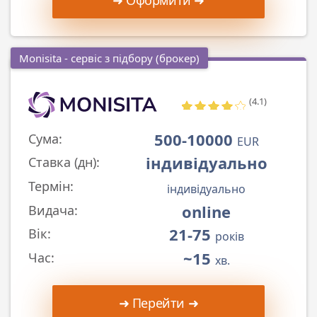
Monisita - сервіс з підбору (брокер)
(4.1)
500-10000
Сума:
EUR
індивідуально
Ставка (дн):
Термін:
індивідуально
online
Видача:
21-75
Вік:
років
~15
Час:
хв.
➜ Перейти ➜