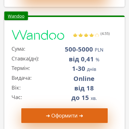
Wandoo
(4.55)
500-5000
Сума:
PLN
від 0,41
Ставка(дн):
%
1-30
Термін:
днів
Online
Видача:
від 18
Вік:
до 15
Час:
хв.
➜ Оформити ➜