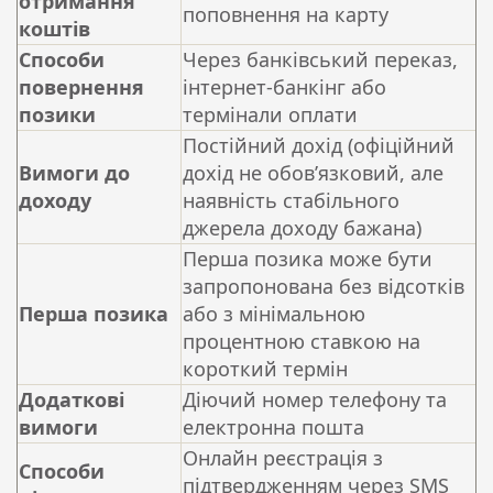
отримання
поповнення на карту
коштів
Способи
Через банківський переказ,
повернення
інтернет-банкінг або
позики
термінали оплати
Постійний дохід (офіційний
Вимоги до
дохід не обов’язковий, але
доходу
наявність стабільного
джерела доходу бажана)
Перша позика може бути
запропонована без відсотків
Перша позика
або з мінімальною
процентною ставкою на
короткий термін
Додаткові
Діючий номер телефону та
вимоги
електронна пошта
Онлайн реєстрація з
Способи
підтвердженням через SMS