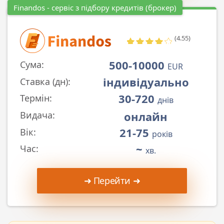
Finandos - сервіс з підбору кредитів (брокер)
(4.55)
500-10000
Сума:
EUR
індивідуально
Ставка (дн):
30-720
Термін:
днів
онлайн
Видача:
21-75
Вік:
років
~
Час:
хв.
➜ Перейти ➜