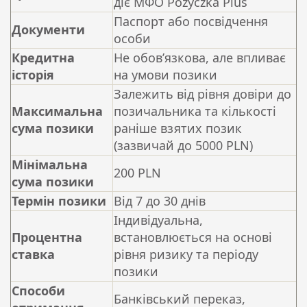
діє МФО Pożyczka Plus
Паспорт або посвідчення
Документи
особи
Кредитна
Не обов’язкова, але впливає
історія
на умови позики
Залежить від рівня довіри до
Максимальна
позичальника та кількості
сума позики
раніше взятих позик
(зазвичай до 5000 PLN)
Мінімальна
200 PLN
сума позики
Термін позики
Від 7 до 30 днів
Індивідуальна,
Процентна
встановлюється на основі
ставка
рівня ризику та періоду
позики
Способи
Банківський переказ,