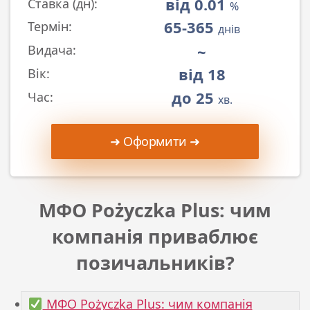
від 0.01
Ставка (дн):
%
65-365
Термін:
днів
~
Видача:
від 18
Вік:
до 25
Час:
хв.
➜ Оформити ➜
МФО Pożyczka Plus: чим
компанія приваблює
позичальників?
МФО Pożyczka Plus: чим компанія