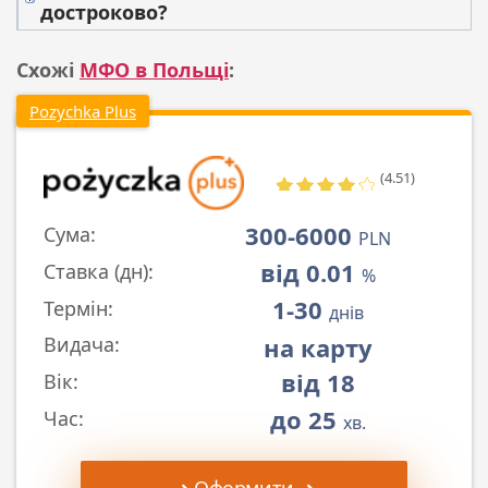
достроково?
Схожі
МФО в Польщі
:
Pozychka Plus
(4.51)
300-6000
Сума:
PLN
від 0.01
Ставка (дн):
%
1-30
Термін:
днів
на карту
Видача:
від 18
Вік:
до 25
Час:
хв.
➜ Оформити ➜