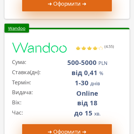
➜ Оформити ➜
Wandoo
(4.55)
500-5000
Сума:
PLN
від 0,41
Ставка(дн):
%
1-30
Термін:
днів
Online
Видача:
від 18
Вік:
до 15
Час:
хв.
➜ Оформити ➜