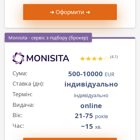
➜ Оформити ➜
Monisita - сервіс з підбору (брокер)
(4.1)
500-10000
Сума:
EUR
індивідуально
Ставка (дн):
Термін:
індивідуально
online
Видача:
21-75
Вік:
років
~15
Час:
хв.