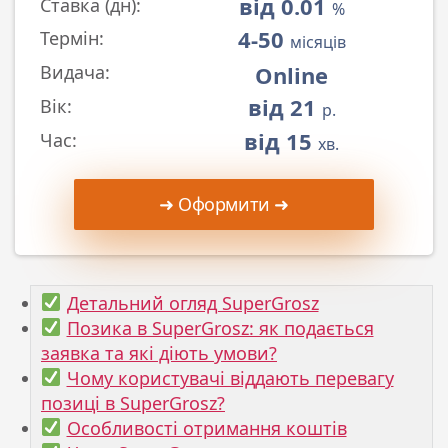
від 0.01
Ставка (дн):
%
4-50
Термін:
місяців
Online
Видача:
від 21
Вік:
р.
від 15
Час:
хв.
➜ Оформити ➜
Детальний огляд SuperGrosz
Позика в SuperGrosz: як подається
заявка та які діють умови?
Чому користувачі віддають перевагу
позиці в SuperGrosz?
Особливості отримання коштів