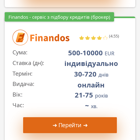
Finandos - сервіс з підбору кредитів (брокер)
(4.55)
500-10000
Сума:
EUR
індивідуально
Ставка (дн):
30-720
Термін:
днів
онлайн
Видача:
21-75
Вік:
років
~
Час:
хв.
➜ Перейти ➜