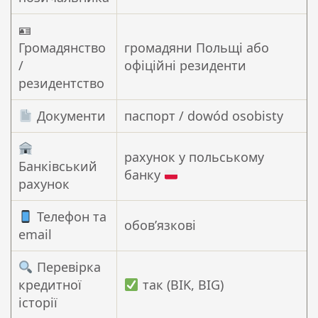
🪪
Громадянство
громадяни Польщі або
/
офіційні резиденти
резидентство
Документи
паспорт / dowód osobisty
рахунок у польському
Банківський
банку
рахунок
Телефон та
обовʼязкові
email
Перевірка
кредитної
так (BIK, BIG)
історії