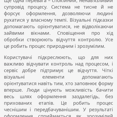
Ще одна перевага – спокійний, ненав’язливий
супровід процесу. Система не тисне й не
форсує оформлення, дозволяючи людині
рухатися у власному темпі. Візуальні підказки
допомагають орієнтуватися, не відволікаючи
зайвими вікнами. Сповіщення про хід
обробки створюють відчуття контролю. Усе
це робить процес природним і зрозумілим.
Користувачі підкреслюють, що для них
важливо відчувати контроль над процесом, і
сервіс добре підтримує це відчуття. Чіткі
візуальні елементи допомагають
орієнтуватися навіть тим, хто заповнює форму
вперше. Люди цінують можливість бачити
весь шлях оформлення заздалегідь, без
прихованих етапів. Це робить процес
чеснішим і передбачуванішим. У результаті
оформлення сприймається як зрозумілий