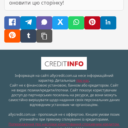
оновити цю сторінку!
Інформація на сайті allycredit.com.ua несе інформаційний
характер. Детальніше
про нас
.
Сайт не є фінансовою установою, банком або кредитором. Сайт
не видає позики/кредити/іпотеки. Сайт показує користувачам
доступ до партнерських посилань на ресурси, де вони можуть
самостійно вирішувати щодо надання своїх персональних даних
відповідним установам чи організаціям.
allycredit.com.ua - пропозиція не є оффертою. Кінцеві умови позик
уточнюйте при прямому спілкуванні із кредиторами.
Попередження про наслідки користування споживчим кредитом.