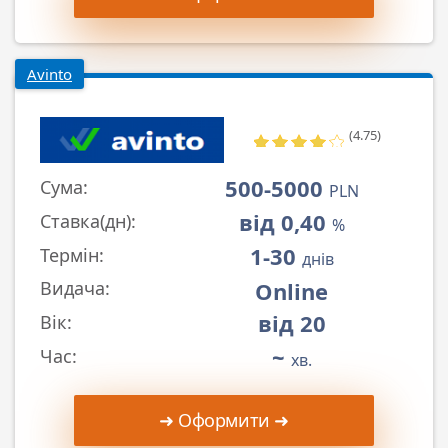
Avinto
(4.75)
500-5000
Сума:
PLN
від 0,40
Ставка(дн):
%
1-30
Термін:
днів
Online
Видача:
від 20
Вік:
~
Час:
хв.
➜ Оформити ➜