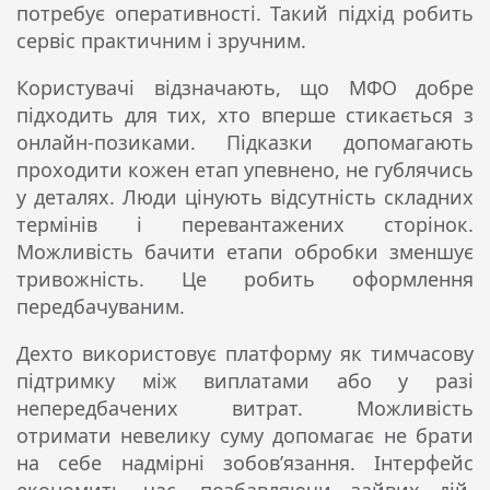
потребує оперативності. Такий підхід робить
сервіс практичним і зручним.
Користувачі відзначають, що МФО добре
підходить для тих, хто вперше стикається з
онлайн-позиками. Підказки допомагають
проходити кожен етап упевнено, не гублячись
у деталях. Люди цінують відсутність складних
термінів і перевантажених сторінок.
Можливість бачити етапи обробки зменшує
тривожність. Це робить оформлення
передбачуваним.
Дехто використовує платформу як тимчасову
підтримку між виплатами або у разі
непередбачених витрат. Можливість
отримати невелику суму допомагає не брати
на себе надмірні зобов’язання. Інтерфейс
економить час, позбавляючи зайвих дій.