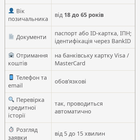
Вік
від
18 до 65 років
позичальника
паспорт або ID-картка, ІПН;
Документи
ідентифікація через BankID
Отримання
на банківську картку Visa /
коштів
MasterCard
Телефон та
обовʼязкові
email
Перевірка
так, проводиться
кредитної
автоматично
історії
Розгляд
від 5 до 15 хвилин
заявки