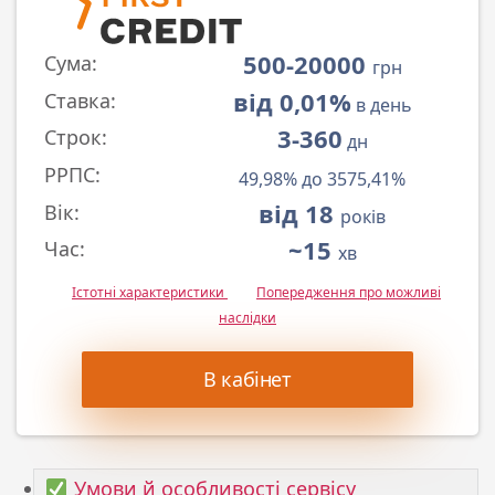
500-20000
Сума:
грн
від 0,01%
Ставка:
в день
3-360
Строк:
дн
РРПС:
49,98% до 3575,41%
від 18
Вік:
років
~15
Час:
хв
Істотні характеристики
Попередження про можливі
наслідки
В кабінет
Умови й особливості сервісу