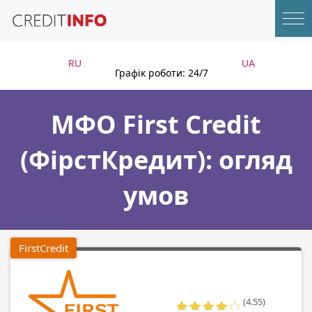
RU
UA
Графік роботи: 24/7
МФО First Credit
(ФірстКредит): огляд
умов
FirstCredit
(4.55)