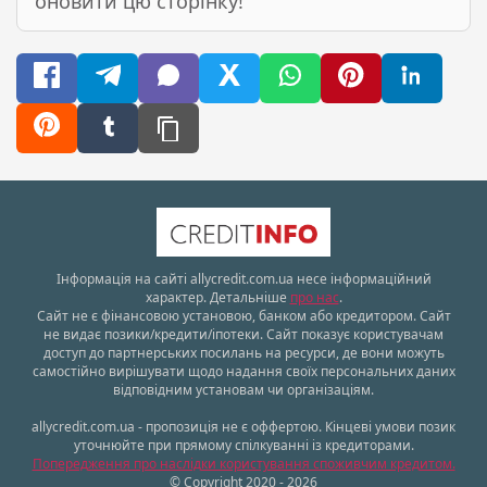
оновити цю сторінку!
Інформація на сайті allycredit.com.ua несе інформаційний
характер. Детальніше
про нас
.
Сайт не є фінансовою установою, банком або кредитором. Сайт
не видає позики/кредити/іпотеки. Сайт показує користувачам
доступ до партнерських посилань на ресурси, де вони можуть
самостійно вирішувати щодо надання своїх персональних даних
відповідним установам чи організаціям.
allycredit.com.ua - пропозиція не є оффертою. Кінцеві умови позик
уточнюйте при прямому спілкуванні із кредиторами.
Попередження про наслідки користування споживчим кредитом.
© Copyright 2020 - 2026