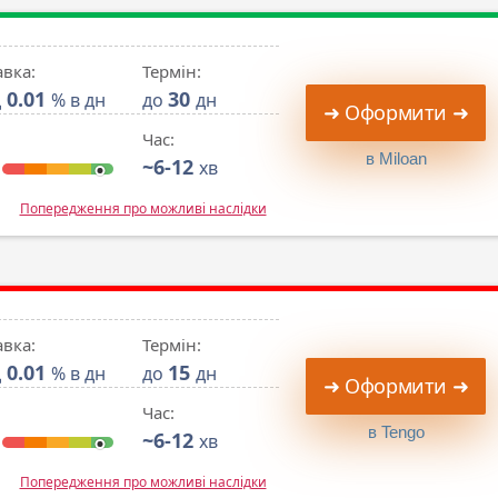
авка:
Термін:
0.01
30
д
% в дн
до
дн
➜ Оформити ➜
Час:
в Miloan
~6-12
хв
Попередження про можливі наслідки
авка:
Термін:
0.01
15
д
% в дн
до
дн
➜ Оформити ➜
Час:
в Tengo
~6-12
хв
Попередження про можливі наслідки