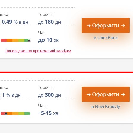
авка:
Термін:
0.49
180
д
% в дн
до
дн
➜ Оформити ➜
Час:
в UnexBank
до 10
хв
Попередження про можливі наслідки
авка:
Термін:
➜ Оформити ➜
1
300
д
% в дн
до
дн
Час:
в Novi Kredyty
~5-15
хв