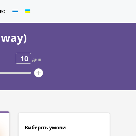
МФО
iway)
днів
Виберіть умови