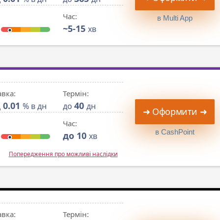
Час:
в Multi App
~5-15
хв
авка:
Термін:
0.01
40
д
% в дн
до
дн
➜ Оформити ➜
Час:
в CashPoint
до 10
хв
Попередження про можливі наслідки
авка:
Термін: