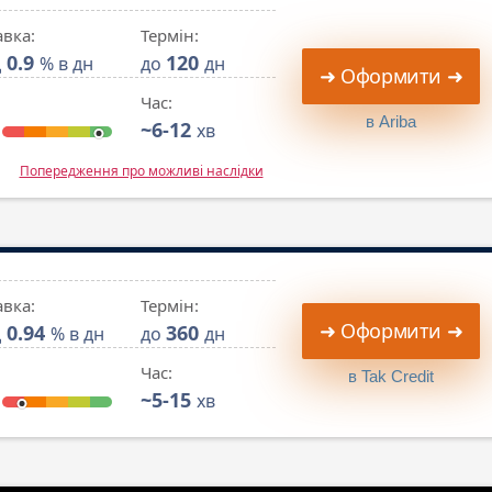
авка:
Термін:
0.9
120
д
% в дн
до
дн
➜ Оформити ➜
Час:
в Ariba
~6-12
хв
Попередження про можливі наслідки
авка:
Термін:
➜ Оформити ➜
0.94
360
д
% в дн
до
дн
Час:
в Tak Credit
~5-15
хв