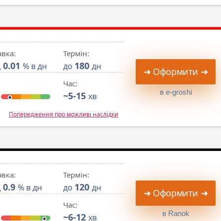
авка:
Термін:
0.01
180
д
% в дн
до
дн
➜ Оформити ➜
Час:
в e-groshi
~5-15
хв
Попередження про можливі наслідки
авка:
Термін:
0.9
120
д
% в дн
до
дн
➜ Оформити ➜
Час:
в Ranok
~6-12
хв