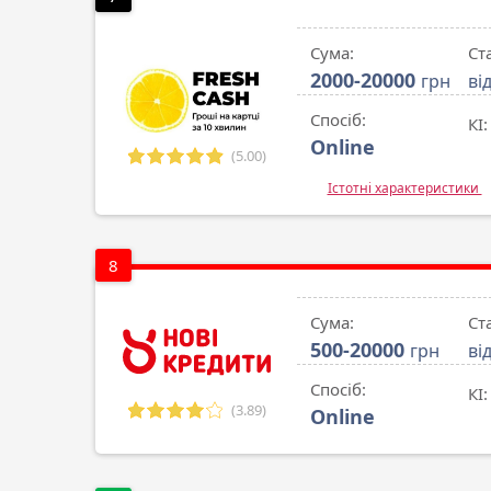
Сума:
Ст
2000-20000
грн
ві
Спосіб:
КІ:
Online
(5.00)
Істотні характеристики
8
Сума:
Ст
500-20000
грн
ві
Спосіб:
КІ:
(3.89)
Online