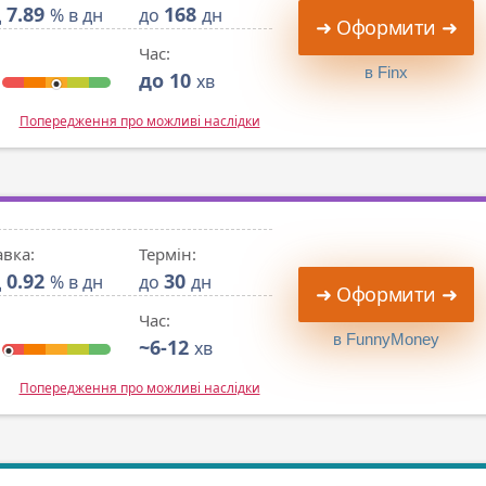
7.89
168
д
% в дн
до
дн
➜ Оформити ➜
Час:
в Finx
до 10
хв
Попередження про можливі наслідки
авка:
Термін:
0.92
30
д
% в дн
до
дн
➜ Оформити ➜
Час:
в FunnyMoney
~6-12
хв
Попередження про можливі наслідки