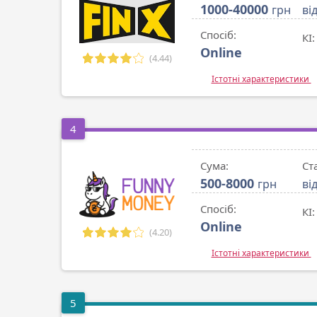
1000-40000
грн
ві
Спосіб:
КІ:
Online
(4.44)
Істотні характеристики
4
Сума:
Ст
500-8000
грн
ві
Спосіб:
КІ:
Online
(4.20)
Істотні характеристики
5