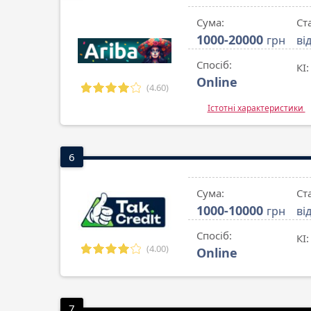
Сума:
Ст
1000-20000
грн
ві
Спосіб:
КІ:
Online
(4.60)
Істотні характеристики
6
Сума:
Ст
1000-10000
грн
ві
Спосіб:
КІ:
(4.00)
Online
7