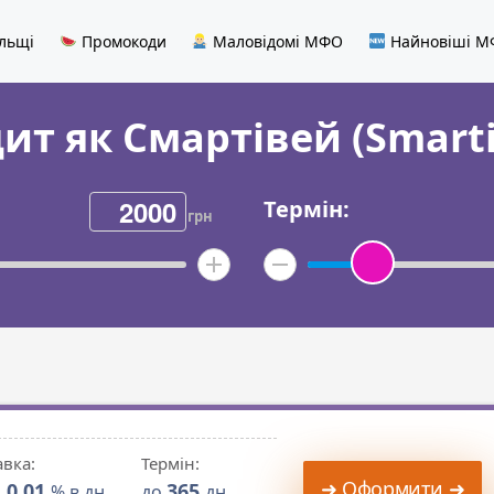
льщі
Промокоди
Маловідомі МФО
Найновіші 
ит як Смартівей (Smart
Термін:
грн
авка:
Термін:
➜ Оформити ➜
0.01
365
д
% в дн
до
дн