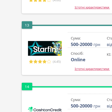
(4.00)
Істотні характеристики
13
Сума:
Ст
500-20000
грн
ві
Спосіб:
КІ:
Online
(4.45)
Істотні характеристики
14
Сума:
Ст
500-20000
грн
ві