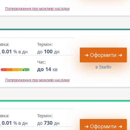
Попередження про можливі наслідки
авка:
Термін:
0.01
100
д
% в дн
до
дн
➜ Оформити ➜
Час:
в Starfin
до 14
хв
Попередження про можливі наслідки
авка:
Термін:
0.01
730
д
% в дн
до
дн
➜ Оформити ➜