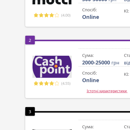
Спосіб:
КІ:
(4.00)
Online
2
Сума:
Ст
2000-25000
грн
ві
Спосіб:
КІ:
Online
(4.55)
Істотні характеристики
3
Сума:
Ст