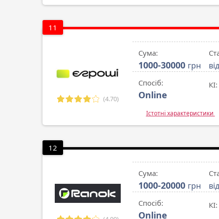
11
Сума:
Ст
1000-30000
грн
ві
Спосіб:
КІ:
Online
(4.70)
Істотні характеристики
12
Сума:
Ст
1000-20000
грн
ві
Спосіб:
КІ:
Online