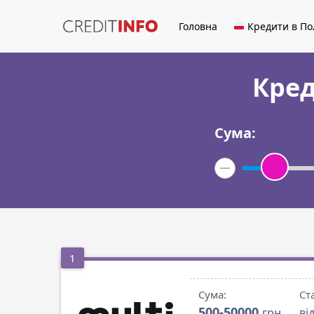
Головна
Кредити в По
Кред
Сума:
1
Сума:
Ст
500-50000
грн
ві