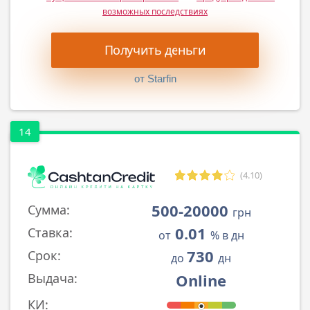
возможных последствиях
Получить деньги
от Starfin
14
(4.10)
500-20000
Сумма:
грн
0.01
Ставка:
от
% в дн
730
Срок:
до
дн
Online
Выдача:
КИ: