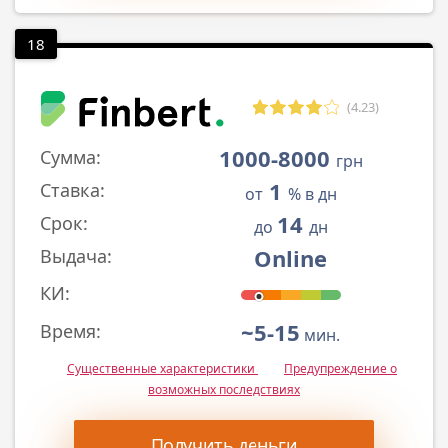
18
(4.23)
1000-8000
Сумма:
грн
1
Ставка:
от
% в дн
14
Срок:
до
дн
Online
Выдача:
КИ:
~5-15
Время:
мин.
Существенные характеристики
Предупреждение о
возможных последствиях
Получить деньги