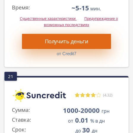
~5-15
Время:
мин.
Существенные характеристики
Предупреждение о
возможных последствиях
Получить деньги
от Credit7
21
(4.32)
1000-20000
Сумма:
грн
0.01
Ставка:
от
% в дн
30
Срок:
до
дн