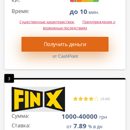
КИ:
до 10
Время:
мин.
Существенные характеристики
Предупреждение о
возможных последствиях
Получить деньги
от CashPoint
3
(4.44)
1000-40000
Сумма:
грн
7.89
Ставка:
от
% в дн