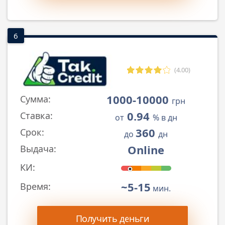
6
(4.00)
1000-10000
Сумма:
грн
0.94
Ставка:
от
% в дн
360
Срок:
до
дн
Online
Выдача:
КИ:
~5-15
Время:
мин.
Получить деньги