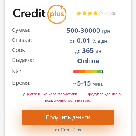
(4.50)
500-30000
Сумма:
грн
0.01
Ставка:
от
% в дн
365
Срок:
до
дн
Online
Выдача:
КИ:
~5-15
Время:
мин.
Существенные характеристики
Предупреждение о
возможных последствиях
Получить деньги
от CreditPlus