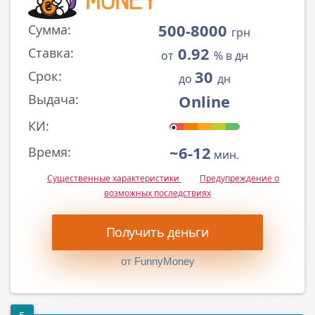
500-8000
Сумма:
грн
0.92
Ставка:
от
% в дн
30
Срок:
до
дн
Online
Выдача:
КИ:
~6-12
Время:
мин.
Существенные характеристики
Предупреждение о
возможных последствиях
Получить деньги
от FunnyMoney