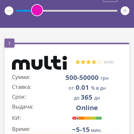
1
(4.00)
500-50000
Сумма:
грн
0.01
Ставка:
от
% в дн
365
Срок:
до
дн
Online
Выдача:
КИ:
~5-15
Время:
мин.