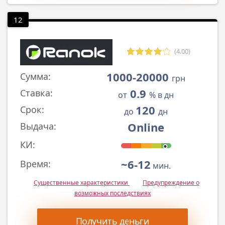
12
(4.00)
1000-20000
Сумма:
грн
0.9
Ставка:
от
% в дн
120
Срок:
до
дн
Online
Выдача:
КИ:
~6-12
Время:
мин.
Существенные характеристики
Предупреждение о
возможных последствиях
Получить деньги