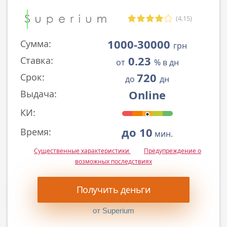
(4.15)
1000-30000
Сумма:
грн
0.23
Ставка:
от
% в дн
720
Срок:
до
дн
Online
Выдача:
КИ:
до 10
Время:
мин.
Существенные характеристики
Предупреждение о
возможных последствиях
Получить деньги
от Superium