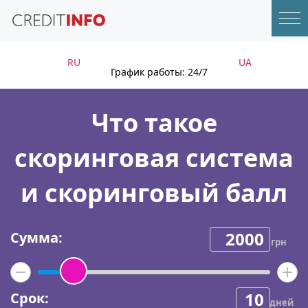
RU
UA
График работы: 24/7
Что такое
скоринговая система
и скоринговый балл
Сумма:
грн
Срок:
дней