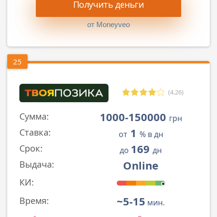
Получить деньги
от Moneyveo
25
(4.26)
1000-150000
Сумма:
грн
1
Ставка:
от
% в дн
169
Срок:
до
дн
Online
Выдача:
КИ:
~5-15
Время:
мин.