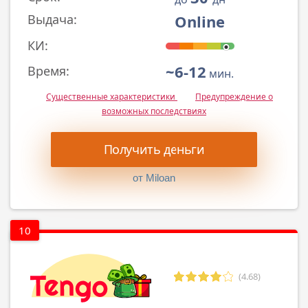
Online
Выдача:
КИ:
~6-12
Время:
мин.
Существенные характеристики
Предупреждение о
возможных последствиях
Получить деньги
от Miloan
10
(4.68)