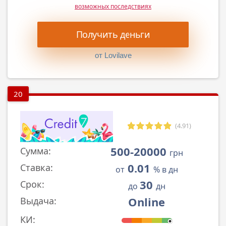
возможных последствиях
Получить деньги
от Lovilave
20
(4.91)
500-20000
Сумма:
грн
0.01
Ставка:
от
% в дн
30
Срок:
до
дн
Online
Выдача:
КИ: