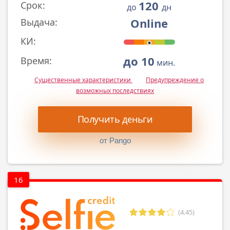
120
Срок:
до
дн
Online
Выдача:
КИ:
до 10
Время:
мин.
Существенные характеристики
Предупреждение о
возможных последствиях
Получить деньги
от Pango
16
(4.45)