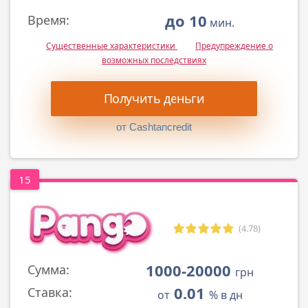
до 10
Время:
мин.
Существенные характеристики
Предупреждение о
возможных последствиях
Получить деньги
от Cashtancredit
15
(4.78)
1000-20000
Сумма:
грн
0.01
Ставка:
от
% в дн