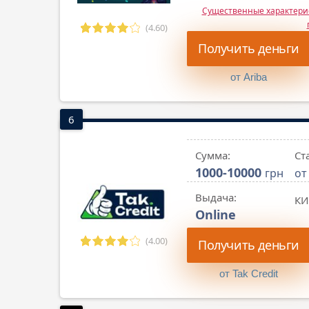
Существенные характер
(4.60)
Получить деньги
от Ariba
6
Сумма:
Ст
1000-10000
грн
от
Выдача:
КИ
Online
(4.00)
Получить деньги
от Tak Credit