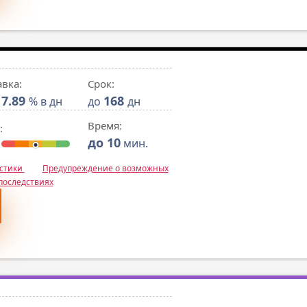
авка:
Срок:
7.89
168
% в дн
до
дн
Время:
:
до 10
мин.
истики
Предупреждение о возможных
последствиях