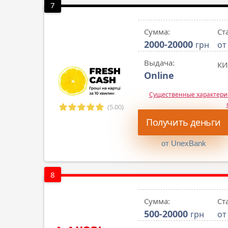
7
Сумма:
Ст
2000-20000
грн
от
Выдача:
КИ
Online
Существенные характер
(5.00)
Получить деньги
от UnexBank
8
Сумма:
Ст
500-20000
грн
от