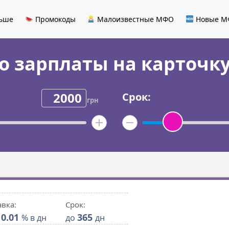
льше
Промокоды
Малоизвестные МФО
Новые М
о зарплаты на карточк
Срок:
грн
авка:
Срок:
0.01
365
% в дн
до
дн