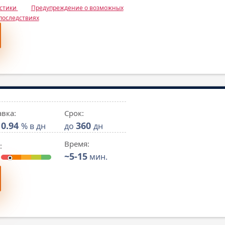
истики
Предупреждение о возможных
последствиях
авка:
Срок:
0.94
360
% в дн
до
дн
Время:
:
~5-15
мин.