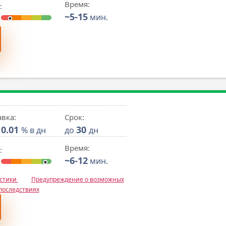
Время:
:
~5-15
мин.
авка:
Срок:
0.01
30
% в дн
до
дн
Время:
:
~6-12
мин.
истики
Предупреждение о возможных
последствиях