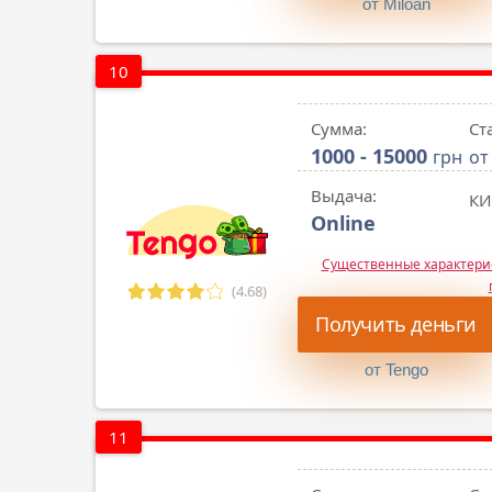
от Miloan
10
Сумма:
Ст
1000 - 15000
грн
от
Выдача:
КИ
Online
Существенные характер
(4.68)
Получить деньги
от Tengo
11