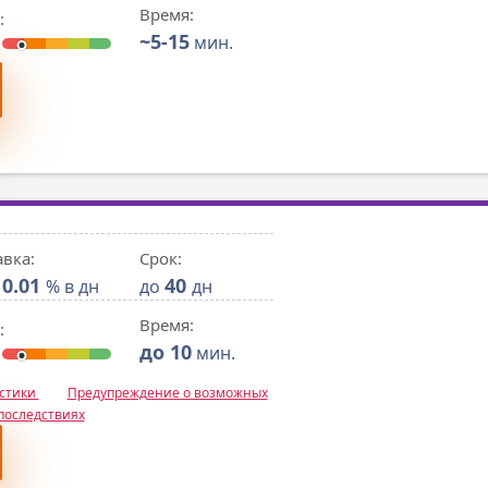
Время:
:
~5-15
мин.
авка:
Срок:
0.01
40
% в дн
до
дн
Время:
:
до 10
мин.
истики
Предупреждение о возможных
последствиях