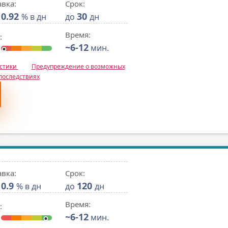
авка:
Срок:
0.92
30
% в дн
до
дн
Время:
:
~6-12
мин.
истики
Предупреждение о возможных
последствиях
авка:
Срок:
0.9
120
% в дн
до
дн
Время:
:
~6-12
мин.