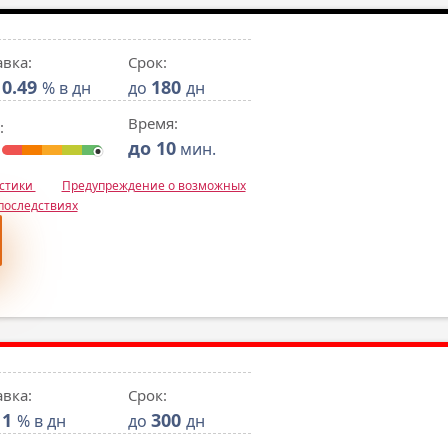
авка:
Срок:
0.49
180
% в дн
до
дн
Время:
:
до 10
мин.
истики
Предупреждение о возможных
последствиях
авка:
Срок:
1
300
% в дн
до
дн