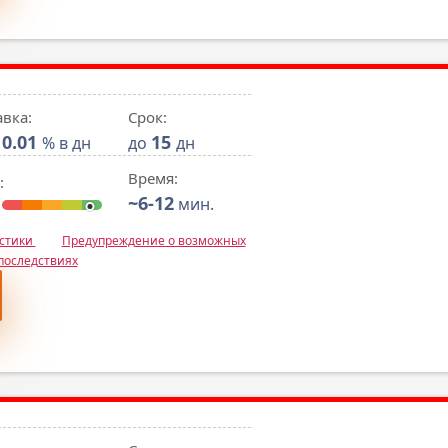
авка:
Срок:
0.01
15
% в дн
до
дн
Время:
:
~6-12
мин.
истики
Предупреждение о возможных
последствиях