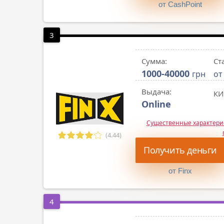
от CashPoint
3
Сумма:
Ст
1000-40000
грн
от
Выдача:
КИ
Online
Существенные характер
(4.44)
Получить деньги
от Finx
4