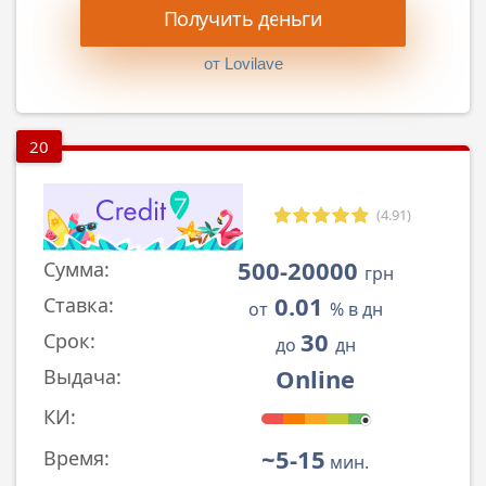
Получить деньги
от Lovilave
20
(4.91)
500-20000
Сумма:
грн
0.01
Ставка:
от
% в дн
30
Срок:
до
дн
Online
Выдача:
КИ:
~5-15
Время:
мин.