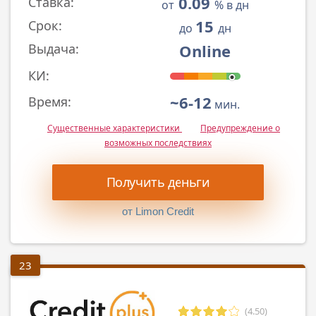
0.09
Ставка:
от
% в дн
15
Срок:
до
дн
Online
Выдача:
КИ:
~6-12
Время:
мин.
Существенные характеристики
Предупреждение о
возможных последствиях
Получить деньги
от Limon Credit
23
(4.50)