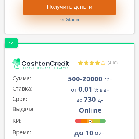
Получить деньги
от Starfin
14
(4.10)
500-20000
Сумма:
грн
0.01
Ставка:
от
% в дн
730
Срок:
до
дн
Online
Выдача:
КИ:
до 10
Время:
мин.