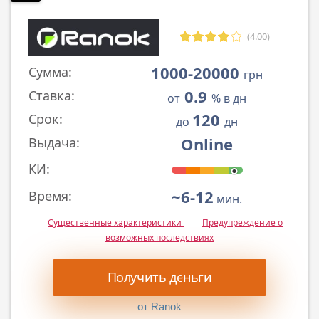
(4.00)
1000-20000
Сумма:
грн
0.9
Ставка:
от
% в дн
120
Срок:
до
дн
Online
Выдача:
КИ:
~6-12
Время:
мин.
Существенные характеристики
Предупреждение о
возможных последствиях
Получить деньги
от Ranok