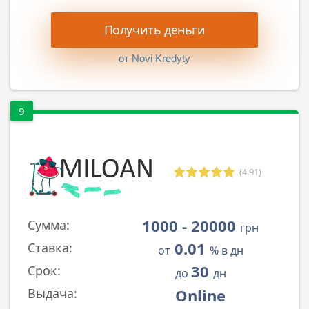
Получить деньги
от Novi Kredyty
9
(4.91)
1000 - 20000
Сумма:
грн
0.01
Ставка:
от
% в дн
30
Срок:
до
дн
Online
Выдача: