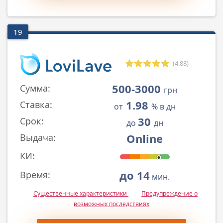
19
(4.88)
500-3000
Сумма:
грн
1.98
Ставка:
от
% в дн
30
Срок:
до
дн
Online
Выдача:
КИ:
до 14
Время:
мин.
Существенные характеристики
Предупреждение о
возможных последствиях