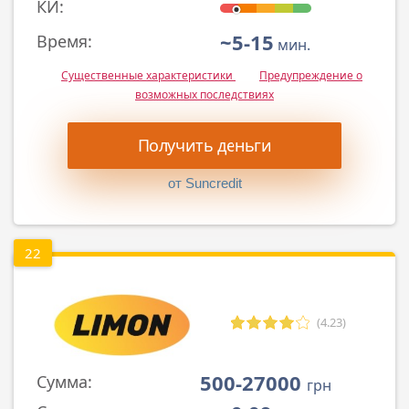
КИ:
~5-15
Время:
мин.
Существенные характеристики
Предупреждение о
возможных последствиях
Получить деньги
от Suncredit
22
(4.23)
500-27000
Сумма:
грн