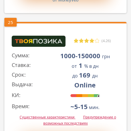
25
(4.26)
1000-150000
Сумма:
грн
1
Ставка:
от
% в дн
169
Срок:
до
дн
Online
Выдача:
КИ:
~5-15
Время:
мин.
Существенные характеристики
Предупреждение о
возможных последствиях