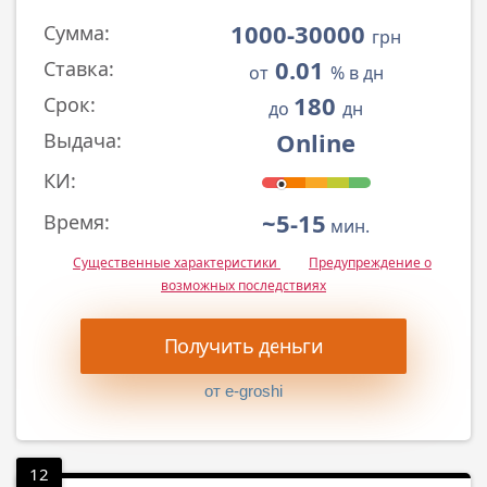
1000-30000
Сумма:
грн
0.01
Ставка:
от
% в дн
180
Срок:
до
дн
Online
Выдача:
КИ:
~5-15
Время:
мин.
Существенные характеристики
Предупреждение о
возможных последствиях
Получить деньги
от e-groshi
12