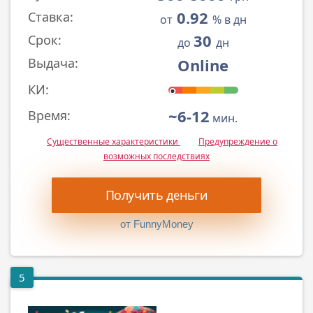
0.92
Ставка:
от
% в дн
30
Срок:
до
дн
Online
Выдача:
КИ:
~6-12
Время:
мин.
Существенные характеристики
Предупреждение о
возможных последствиях
Получить деньги
от FunnyMoney
5