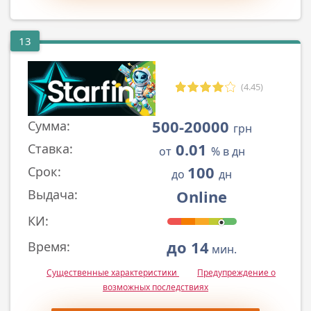
13
(4.45)
500-20000
Сумма:
грн
0.01
Ставка:
от
% в дн
100
Срок:
до
дн
Online
Выдача:
КИ:
до 14
Время:
мин.
Существенные характеристики
Предупреждение о
возможных последствиях