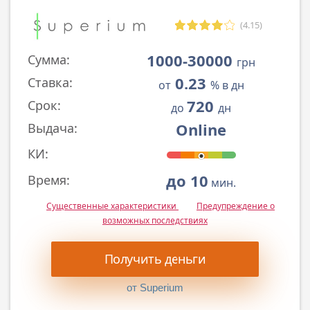
(4.15)
1000-30000
Сумма:
грн
0.23
Ставка:
от
% в дн
720
Срок:
до
дн
Online
Выдача:
КИ:
до 10
Время:
мин.
Существенные характеристики
Предупреждение о
возможных последствиях
Получить деньги
от Superium