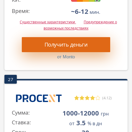
~6-12
Время:
мин.
Существенные характеристики
Предупреждение о
возможных последствиях
Получить деньги
от Monto
27
(4.12)
1000-12000
Сумма:
грн
3.5
Ставка:
от
% в дн
Срок: