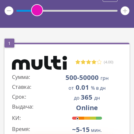
1
(4.00)
500-50000
Сумма:
грн
0.01
Ставка:
от
% в дн
365
Срок:
до
дн
Online
Выдача:
КИ:
~5-15
Время:
мин.