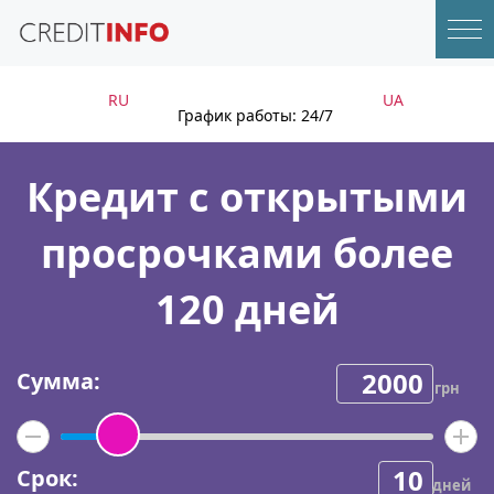
RU
UA
График работы: 24/7
Кредит с открытыми
просрочками более
120 дней
Сумма:
грн
Срок:
дней