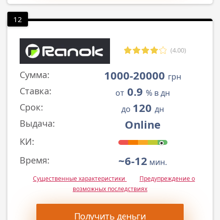
12
(4.00)
1000-20000
Сумма:
грн
0.9
Ставка:
от
% в дн
120
Срок:
до
дн
Online
Выдача:
КИ:
~6-12
Время:
мин.
Существенные характеристики
Предупреждение о
возможных последствиях
Получить деньги