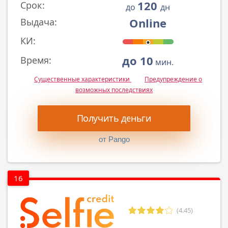
120
Срок:
до
дн
Online
Выдача:
КИ:
до 10
Время:
мин.
Существенные характеристики
Предупреждение о
возможных последствиях
Получить деньги
от Pango
16
(4.45)