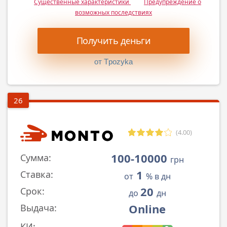
Существенные характеристики
Предупреждение о
возможных последствиях
Получить деньги
от Tpozyka
26
(4.00)
100-10000
Сумма:
грн
1
Ставка:
от
% в дн
20
Срок:
до
дн
Online
Выдача:
КИ: