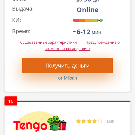
Online
Выдача:
КИ:
~6-12
Время:
мин.
Существенные характеристики
Предупреждение о
возможных последствиях
Получить деньги
от Miloan
10
(4.68)