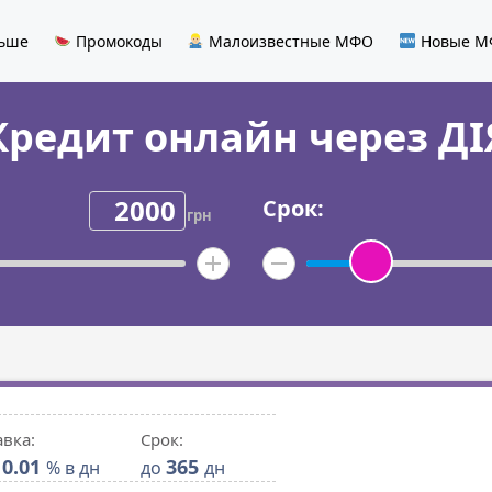
льше
Промокоды
Малоизвестные МФО
Новые М
Кредит онлайн через ДІ
Срок:
грн
авка:
Срок:
0.01
365
% в дн
до
дн