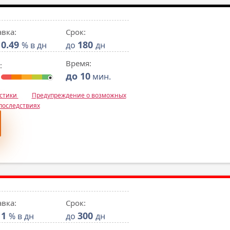
авка:
Срок:
0.49
180
% в дн
до
дн
Время:
:
до 10
мин.
истики
Предупреждение о возможных
последствиях
авка:
Срок:
1
300
% в дн
до
дн