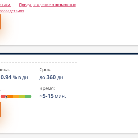
истики
Предупреждение о возможных
последствиях
авка:
Срок:
0.94
360
% в дн
до
дн
Время:
:
~5-15
мин.