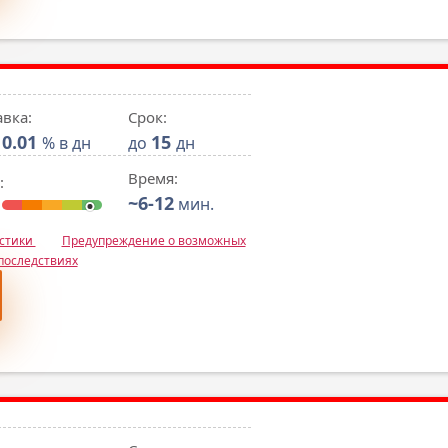
авка:
Срок:
0.01
15
% в дн
до
дн
Время:
:
~6-12
мин.
истики
Предупреждение о возможных
последствиях