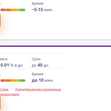
Время:
:
~5-15
мин.
авка:
Срок:
0.01
40
% в дн
до
дн
Время:
:
до 10
мин.
истики
Предупреждение о возможных
последствиях