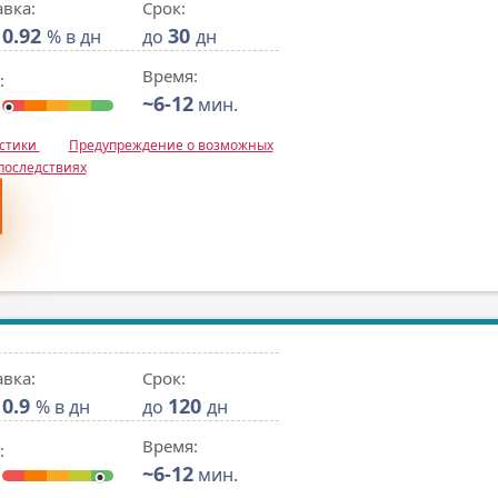
авка:
Срок:
0.92
30
% в дн
до
дн
Время:
:
~6-12
мин.
истики
Предупреждение о возможных
последствиях
авка:
Срок:
0.9
120
% в дн
до
дн
Время:
:
~6-12
мин.