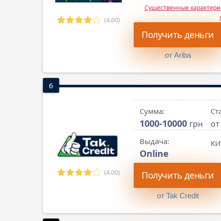
Существенные характер
(4.60)
Получить деньги
от Ariba
6
Сумма:
Ст
1000-10000
грн
от
Выдача:
КИ
Online
(4.00)
Получить деньги
от Tak Credit