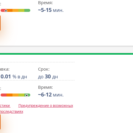
Время:
:
~5-15
мин.
авка:
Срок:
0.01
30
% в дн
до
дн
Время:
:
~6-12
мин.
истики
Предупреждение о возможных
последствиях