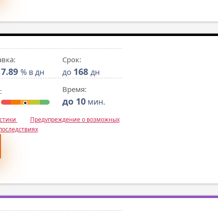
авка:
Срок:
7.89
168
% в дн
до
дн
Время:
:
до 10
мин.
истики
Предупреждение о возможных
последствиях