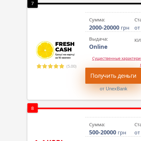
7
Сумма:
Ст
2000-20000
грн
от
Выдача:
КИ
Online
Существенные характер
(5.00)
Получить деньги
от UnexBank
8
Сумма:
Ст
500-20000
грн
от