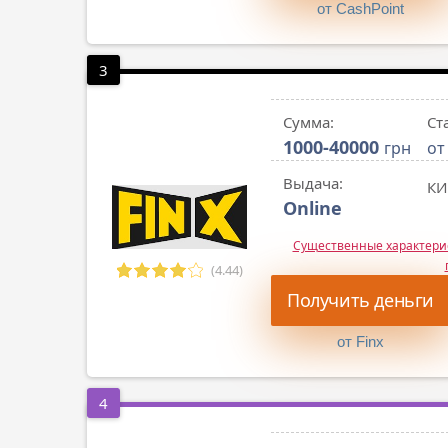
от CashPoint
3
Сумма:
Ст
1000-40000
грн
от
Выдача:
КИ
Online
Существенные характер
(4.44)
Получить деньги
от Finx
4