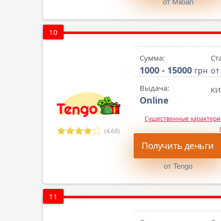
от Miloan
10
Сумма:
Ст
1000 - 15000
грн
от
Выдача:
КИ
Online
Существенные характер
(4.68)
Получить деньги
от Tengo
11