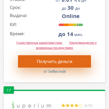
от
% в дн
30
Срок:
до
дн
Online
Выдача:
КИ:
до 14
Время:
мин.
Существенные характеристики
Предупреждение о
возможных последствиях
Получить деньги
от Selfiecredit
17
(4.15)