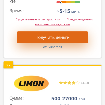
КИ:
~5-15
Время:
мин.
Существенные характеристики
Предупреждение о
возможных последствиях
Получить деньги
от Suncredit
22
(4.23)
500-27000
Сумма:
грн