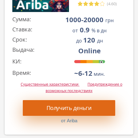
(4.60)
1000-20000
Сумма:
грн
0.9
Ставка:
от
% в дн
120
Срок:
до
дн
Online
Выдача:
КИ:
~6-12
Время:
мин.
Существенные характеристики
Предупреждение о
возможных последствиях
Получить деньги
от Ariba