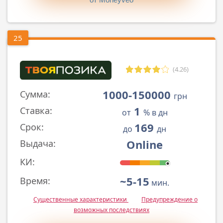
25
(4.26)
1000-150000
Сумма:
грн
1
Ставка:
от
% в дн
169
Срок:
до
дн
Online
Выдача:
КИ:
~5-15
Время:
мин.
Существенные характеристики
Предупреждение о
возможных последствиях