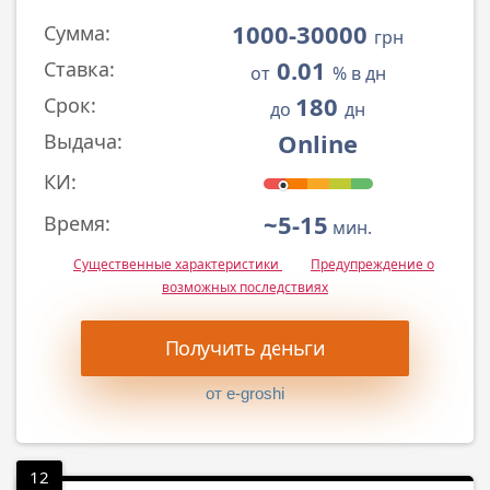
1000-30000
Сумма:
грн
0.01
Ставка:
от
% в дн
180
Срок:
до
дн
Online
Выдача:
КИ:
~5-15
Время:
мин.
Существенные характеристики
Предупреждение о
возможных последствиях
Получить деньги
от e-groshi
12