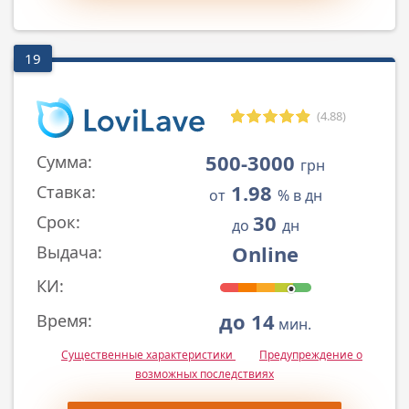
19
(4.88)
500-3000
Сумма:
грн
1.98
Ставка:
от
% в дн
30
Срок:
до
дн
Online
Выдача:
КИ:
до 14
Время:
мин.
Существенные характеристики
Предупреждение о
возможных последствиях