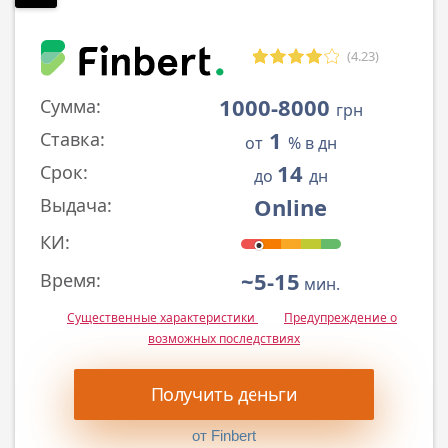
(4.23)
1000-8000
Сумма:
грн
1
Ставка:
от
% в дн
14
Срок:
до
дн
Online
Выдача:
КИ:
~5-15
Время:
мин.
Существенные характеристики
Предупреждение о
возможных последствиях
Получить деньги
от Finbert