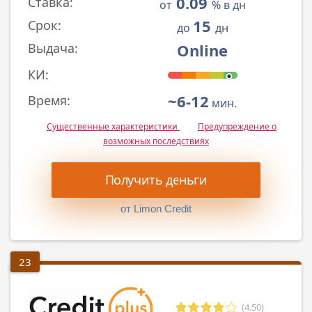
0.09
Ставка:
от
% в дн
15
Срок:
до
дн
Online
Выдача:
КИ:
~6-12
Время:
мин.
Существенные характеристики
Предупреждение о
возможных последствиях
Получить деньги
от Limon Credit
23
(4.50)