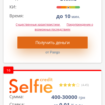
КИ:
до 10
Время:
мин.
Существенные характеристики
Предупреждение о
возможных последствиях
Получить деньги
от Pango
16
(4.45)
400-30000
Сумма:
грн
0.01
Ставка: