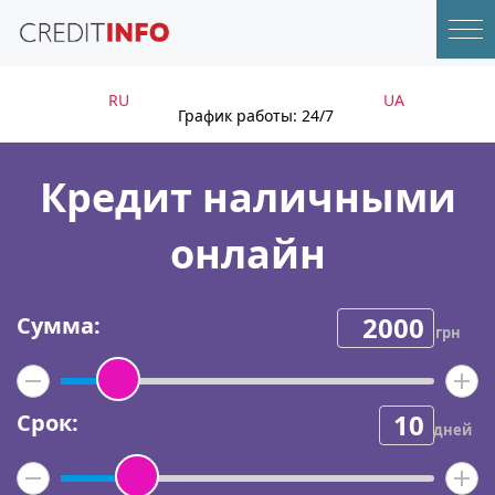
RU
UA
График работы: 24/7
Кредит наличными
онлайн
Сумма:
грн
Срок:
дней