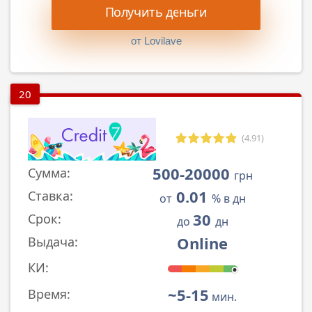
Получить деньги
от Lovilave
20
(4.91)
500-20000
Сумма:
грн
0.01
Ставка:
от
% в дн
30
Срок:
до
дн
Online
Выдача:
КИ:
~5-15
Время:
мин.