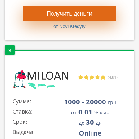
Получить деньги
от Novi Kredyty
9
(4.91)
1000 - 20000
Сумма:
грн
0.01
Ставка:
от
% в дн
30
Срок:
до
дн
Online
Выдача: