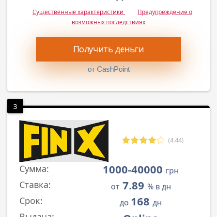
Существенные характеристики
Предупреждение о
возможных последствиях
Получить деньги
от CashPoint
3
(4.44)
1000-40000
Сумма:
грн
7.89
Ставка:
от
% в дн
168
Срок:
до
дн
Выдача: