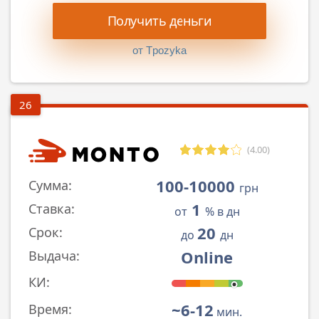
Получить деньги
от Tpozyka
26
(4.00)
100-10000
Сумма:
грн
1
Ставка:
от
% в дн
20
Срок:
до
дн
Online
Выдача:
КИ:
~6-12
Время:
мин.