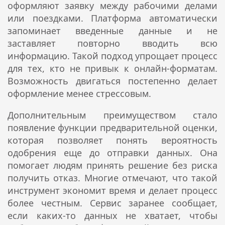
оформляют заявку между рабочими делами
или поездками. Платформа автоматически
запоминает введенные данные и не
заставляет повторно вводить всю
информацию. Такой подход упрощает процесс
для тех, кто не привык к онлайн-форматам.
Возможность двигаться постепенно делает
оформление менее стрессовым.
Дополнительным преимуществом стало
появление функции предварительной оценки,
которая позволяет понять вероятность
одобрения еще до отправки данных. Она
помогает людям принять решение без риска
получить отказ. Многие отмечают, что такой
инструмент экономит время и делает процесс
более честным. Сервис заранее сообщает,
если каких-то данных не хватает, чтобы