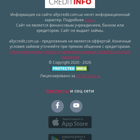
Информация на сайте allycredit.com.ua несет информационный
характер. Подробнее
о нас
.
Сайт не является финансовым учреждением, банком или
кредитором. Сайт не выдает займы.
allycredit.com.ua - предложение не является оффертой. Конечные
условия займов уточняйте при прямом общении с кредиторами.
Предупреждение о последствиях пользования потребительским
кредитом
© Copyright 2020 - 2026
Лицензировано за
CC BY-SA 4.0
.
Контакты
и соц сети