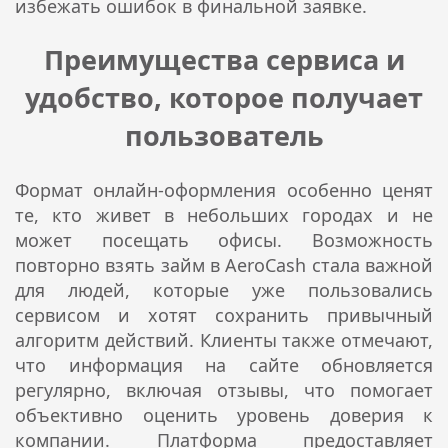
избежать ошибок в финальной заявке.
Преимущества сервиса и
удобство, которое получает
пользователь
Формат онлайн-оформления особенно ценят
те, кто живет в небольших городах и не
может посещать офисы. Возможность
повторно взять займ в AeroCash стала важной
для людей, которые уже пользовались
сервисом и хотят сохранить привычный
алгоритм действий. Клиенты также отмечают,
что информация на сайте обновляется
регулярно, включая отзывы, что помогает
объективно оценить уровень доверия к
компании. Платформа предоставляет