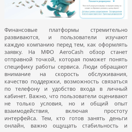
Финансовые платформы стремительно
развиваются, и пользователи изучают
каждую компанию перед тем, как оформлять
заявку. На МФО AeroCash обзор станет
отправной точкой, которая поможет понять
специфику работы сервиса. Люди обращают
внимание на скорость обслуживания,
качество поддержки, возможность связаться
по телефону и удобство входа в личный
кабинет. Важно, что пользователи оценивают
не только условия, но и общий опыт
взаимодействия, включая простоту
интерфейса. Тем, кто готов занять деньги
онлайн, важно ощущать стабильность и