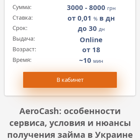
3000 - 8000
Сумма:
грн
от 0,01
в дн
Ставка:
%
до 30
Срок:
дн
Online
Выдача:
от 18
Возраст:
~10
Время:
мин
В кабинет
AeroCash: особенности
сервиса, условия и нюансы
получения займа в Украине