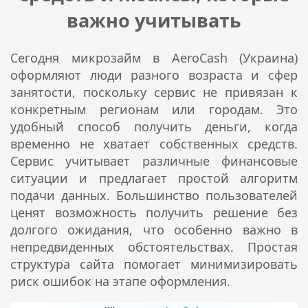
важно учитывать
Сегодня микрозайм в AeroCash (Украина)
оформляют люди разного возраста и сфер
занятости, поскольку сервис не привязан к
конкретным регионам или городам. Это
удобный способ получить деньги, когда
временно не хватает собственных средств.
Сервис учитывает различные финансовые
ситуации и предлагает простой алгоритм
подачи данных. Большинство пользователей
ценят возможность получить решение без
долгого ожидания, что особенно важно в
непредвиденных обстоятельствах. Простая
структура сайта помогает минимизировать
риск ошибок на этапе оформления.