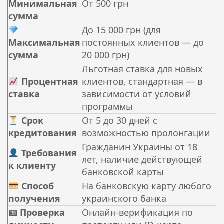
Минимальная
От 500 грн
сумма
До 15 000 грн (для
Максимальная
постоянных клиентов — до
сумма
20 000 грн)
Льготная ставка для новых
Процентная
клиентов, стандартная — в
ставка
зависимости от условий
программы
Срок
От 5 до 30 дней с
кредитования
возможностью пролонгации
Гражданин Украины от 18
Требования
лет, наличие действующей
к клиенту
банковской карты
Способ
На банковскую карту любого
получения
украинского банка
🪪 Проверка
Онлайн-верификация по