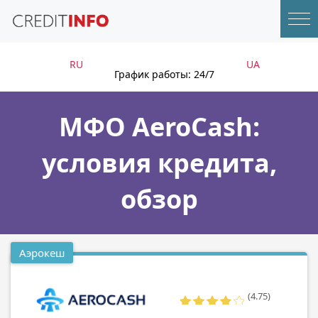
RU
UA
График работы: 24/7
МФО AeroCash:
условия кредита,
обзор
Аэрокеш
(4.75)