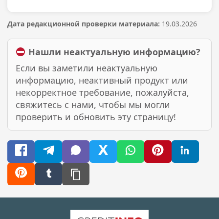
Дата редакционной проверки материала:
19.03.2026
Нашли неактуальную информацию?
Если вы заметили неактуальную
информацию, неактивный продукт или
некорректное требование, пожалуйста,
свяжитесь с нами, чтобы мы могли
проверить и обновить эту страницу!