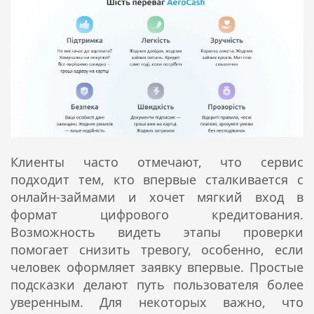
Клиенты часто отмечают, что сервис
подходит тем, кто впервые сталкивается с
онлайн-займами и хочет мягкий вход в
формат цифрового кредитования.
Возможность видеть этапы проверки
помогает снизить тревогу, особенно, если
человек оформляет заявку впервые. Простые
подсказки делают путь пользователя более
уверенным. Для некоторых важно, что