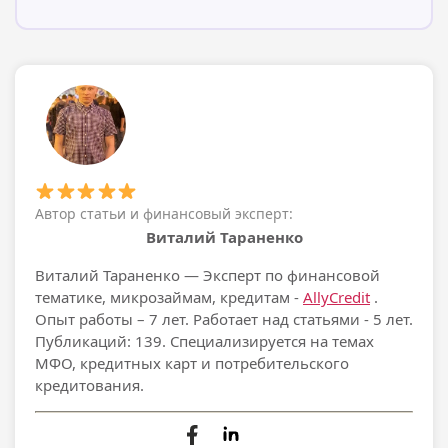
Автор статьи и финансовый эксперт:
Виталий Тараненко
Виталий Тараненко
— Эксперт по финансовой
тематике, микрозаймам, кредитам -
AllyCredit
.
Опыт работы – 7 лет. Работает над статьями - 5 лет.
Публикаций: 139. Специализируется на темах
МФО, кредитных карт и потребительского
кредитования.