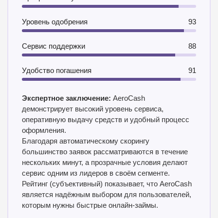
Уровень одобрения
93
Сервис поддержки
88
Удобство погашения
91
Экспертное заключение:
AeroCash
демонстрирует высокий уровень сервиса,
оперативную выдачу средств и удобный процесс
оформления.
Благодаря автоматическому скорингу
большинство заявок рассматриваются в течение
нескольких минут, а прозрачные условия делают
сервис одним из лидеров в своём сегменте.
Рейтинг (субъективный) показывает, что AeroCash
является надёжным выбором для пользователей,
которым нужны быстрые онлайн-займы.