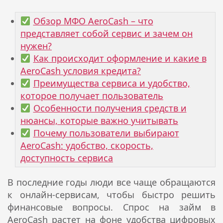
Обзор МФО AeroCash – что
представляет собой сервис и зачем он
нужен?
Как происходит оформление и какие в
AeroCash условия кредита?
Преимущества сервиса и удобство,
которое получает пользователь
Особенности получения средств и
нюансы, которые важно учитывать
Почему пользователи выбирают
AeroCash: удобство, скорость,
доступность сервиса
В последние годы люди все чаще обращаются
к онлайн-сервисам, чтобы быстро решить
финансовые вопросы. Спрос на займ в
AeroCash растет на фоне удобства цифровых