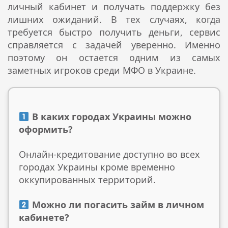
личный кабинет и получать поддержку без
лишних ожиданий. В тех случаях, когда
требуется быстро получить деньги, сервис
справляется с задачей уверенно. Именно
поэтому он остается одним из самых
заметных игроков среди МФО в Украине.
В каких городах Украины можно
оформить?
Онлайн-кредитование доступно во всех
городах Украины кроме временно
оккупированных территорий.
Можно ли погасить займ в личном
кабинете?